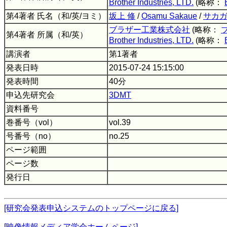
Brother Industries, LTD.
(略称：
第4著者 氏名（和/英/ヨミ）
坂上 修
/
Osamu Sakaue
/
サカガ
ブラザー工業株式会社
(略称：
第4著者 所属（和/英）
Brother Industries, LTD.
(略称：
講演者
第1著者
発表日時
2015-07-24 15:15:00
発表時間
40分
申込先研究会
3DMT
資料番号
巻番号（vol）
vol.39
号番号（no）
no.25
ページ範囲
ページ数
発行日
[研究会発表申込システムのトップページに戻る]
[映像情報メディア学会ホームページ]