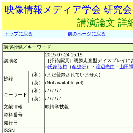
映像情報メディア学会 研究
講演論文 詳
トップに戻る
前のページに戻る
講演抄録／キーワード
2015-07-24 15:15
［招待講演］網膜走査型ディスプレイに
講演名
○
氏家弘裕
（
産総研
）・
渡辺光由
・
山田
（和）
(まだ登録されていません)
抄録
（英）
(Not available yet)
（和）
/ / / / / / /
キーワード
（英）
/ / / / / / /
文献情報
映情学技報
資料番号
発行日
ISSN