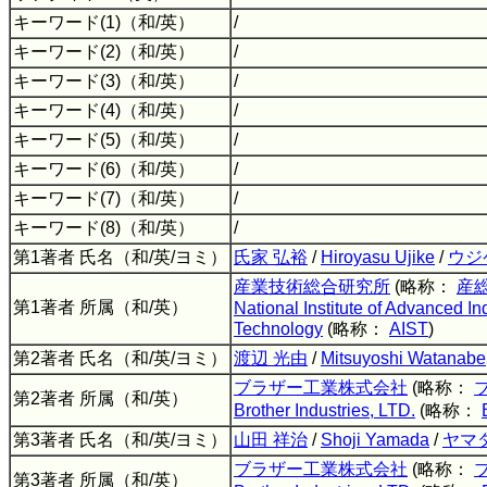
キーワード(1)（和/英）
/
キーワード(2)（和/英）
/
キーワード(3)（和/英）
/
キーワード(4)（和/英）
/
キーワード(5)（和/英）
/
キーワード(6)（和/英）
/
キーワード(7)（和/英）
/
キーワード(8)（和/英）
/
第1著者 氏名（和/英/ヨミ）
氏家 弘裕
/
Hiroyasu Ujike
/
ウジ
産業技術総合研究所
(略称：
産
第1著者 所属（和/英）
National Institute of Advanced In
Technology
(略称：
AIST
)
第2著者 氏名（和/英/ヨミ）
渡辺 光由
/
Mitsuyoshi Watanabe
ブラザー工業株式会社
(略称：
第2著者 所属（和/英）
Brother Industries, LTD.
(略称：
第3著者 氏名（和/英/ヨミ）
山田 祥治
/
Shoji Yamada
/
ヤマ
ブラザー工業株式会社
(略称：
第3著者 所属（和/英）