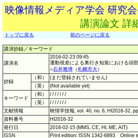
映像情報メディア学会 研究
講演論文 詳
トップに戻る
前のページに戻る
講演抄録／キーワード
2016-02-23 09:45
運動視差による奥行き知覚における頭
講演名
○
石井雅博
（
札幌市大
）
（和）
(まだ登録されていません)
抄録
（英）
(Not available yet)
（和）
/ / / / / / /
キーワード
（英）
/ / / / / / /
文献情報
映情学技報, vol. 40, no. 6, HI2016-32, p
資料番号
HI2016-32
発行日
2016-02-15 (MMS, CE, HI, ME, AIT)
ISSN
Print edition: ISSN 1342-6893 Online 