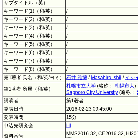
サブタイトル（英）
キーワード(1)（和/英）
/
キーワード(2)（和/英）
/
キーワード(3)（和/英）
/
キーワード(4)（和/英）
/
キーワード(5)（和/英）
/
キーワード(6)（和/英）
/
キーワード(7)（和/英）
/
キーワード(8)（和/英）
/
第1著者 氏名（和/英/ヨミ）
石井 雅博
/
Masahiro ishii
/
イシ
札幌市立大学
(略称：
札幌市大
)
第1著者 所属（和/英）
Sapporo City University
(略称：
講演者
第1著者
発表日時
2016-02-23 09:45:00
発表時間
15分
申込先研究会
HI
MMS2016-32, CE2016-32, HI201
資料番号