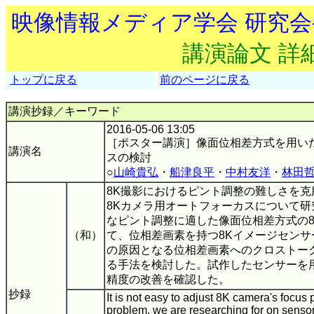
映像情報メディア学会 研究
講演論文 詳
トップに戻る
前のページに戻る
講演抄録／キーワード
2016-05-06 13:05
［ポスター講演］像面位相差方式を用い
講演名
スの検討
○
山崎貴弘
・
船津良平
・
中村友洋
・
林田
8K撮影におけるピント調整の難しさを
8Kカメラ用オートフォーカスについて
なピント調整に適した像面位相差方式の
（和）
て、位相差画素を持つ8Kイメージセン
の原因となる位相差画素へのクロストー
る手法を検討した。試作したセンサーを
精度の改善を確認した。
抄録
It is not easy to adjust 8K camera's focus p
problem, we are researching for on sensor