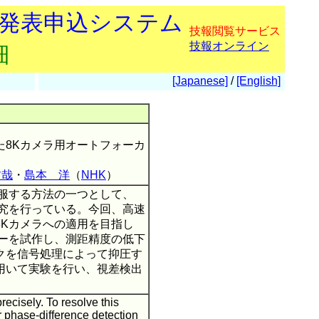
会発表申込システム
技報閲覧サービス
技報オンライン
細
[Japanese]
/
[English]
た8Kカメラ用オートフォーカ
哲哉
・
島本 洋
（
NHK
）
克服する方法の一つとして、
研究を行っている。今回、高速
8Kカメラへの適用を目指し
サーを試作し、測距精度の低下
クを信号処理によって抑圧す
用いて実験を行い、視差検出
recisely. To resolve this
 phase-difference detection