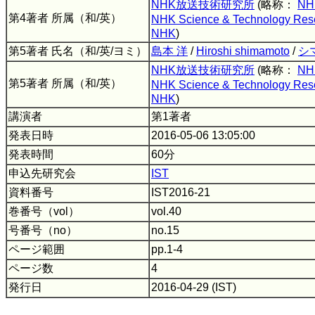
NHK放送技術研究所
(略称：
NH
第4著者 所属（和/英）
NHK Science & Technology Rese
NHK
)
第5著者 氏名（和/英/ヨミ）
島本 洋
/
Hiroshi shimamoto
/
シ
NHK放送技術研究所
(略称：
NH
第5著者 所属（和/英）
NHK Science & Technology Rese
NHK
)
講演者
第1著者
発表日時
2016-05-06 13:05:00
発表時間
60分
申込先研究会
IST
資料番号
IST2016-21
巻番号（vol）
vol.40
号番号（no）
no.15
ページ範囲
pp.1-4
ページ数
4
発行日
2016-04-29 (IST)