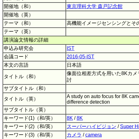
開催地（和）
東京理科大学 森戸記念館
開催地（英）
テーマ（和）
高機能イメージセンシングとそ
テーマ（英）
講演論文情報の詳細
申込み研究会
IST
会議コード
2016-05-IST
本文の言語
日本語
像面位相差方式を用いた8Kカ
タイトル（和）
討
サブタイトル（和）
A study on auto focus for 8K ca
タイトル（英）
difference detection
サブタイトル（英）
キーワード(1)（和/英）
8K
/
8K
キーワード(2)（和/英）
スーパーハイビジョン
/
Super Hi
キーワード(3)（和/英）
カメラ
/
camera