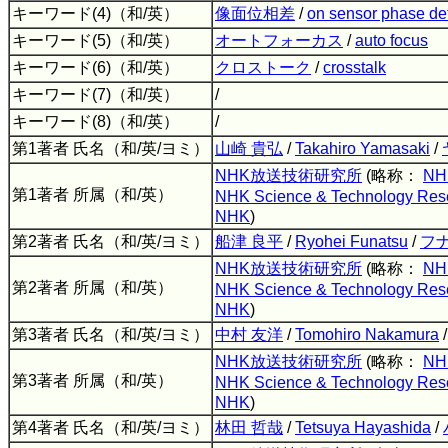
キーワード(4)（和/英）
像面位相差
/
on sensor phase de
キーワード(5)（和/英）
オートフォーカス
/
auto focus
キーワード(6)（和/英）
クロストーク
/
crosstalk
キーワード(7)（和/英）
/
キーワード(8)（和/英）
/
第1著者 氏名（和/英/ヨミ）
山崎 貴弘
/
Takahiro Yamasaki
/
NHK放送技術研究所
(略称：
NH
第1著者 所属（和/英）
NHK Science & Technology Rese
NHK
)
第2著者 氏名（和/英/ヨミ）
船津 良平
/
Ryohei Funatsu
/
フ
NHK放送技術研究所
(略称：
NH
第2著者 所属（和/英）
NHK Science & Technology Rese
NHK
)
第3著者 氏名（和/英/ヨミ）
中村 友洋
/
Tomohiro Nakamura
NHK放送技術研究所
(略称：
NH
第3著者 所属（和/英）
NHK Science & Technology Rese
NHK
)
第4著者 氏名（和/英/ヨミ）
林田 哲哉
/
Tetsuya Hayashida
/