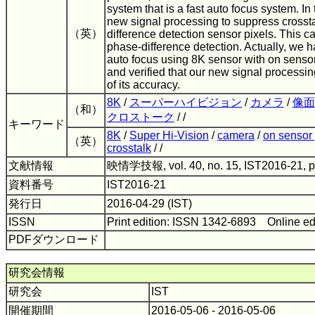
system that is a fast auto focus system. In 
new signal processing to suppress cross
（英）
difference detection sensor pixels. This ca
phase-difference detection. Actually, we
auto focus using 8K sensor with on sensor
and verified that our new signal processin
of its accuracy.
8K
/
スーパーハイビジョン
/
カメラ
/
像面
（和）
クロストーク
/ /
キーワード
8K
/
Super Hi-Vision
/
camera
/
on sensor
（英）
crosstalk
/ /
文献情報
映情学技報, vol. 40, no. 15, IST2016-21, 
資料番号
IST2016-21
発行日
2016-04-29 (IST)
ISSN
Print edition: ISSN 1342-6893 Online ed
PDFダウンロード
研究会情報
研究会
IST
開催期間
2016-05-06 - 2016-05-06