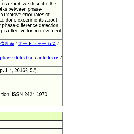
this report, we describe the
talks between phase-
n improve error-rates of
 had done experiments about
 phase-difference detection,
g is effective for improvement
位相差
/
オートフォーカス
/
 phase detection
/
auto focus
/
pp. 1-4, 2016年5月.
ition: ISSN 2424-1970