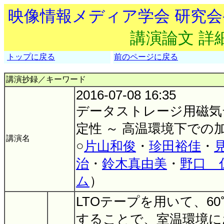
映像情報メディア学会 研究
講演論文 詳
トップに戻る
前のページに戻る
講演抄録／キーワード
2016-07-08 16:35
データストレージ用磁気
定性 ～ 高温環境下での
講演名
○
片山和俊
・
珍田裕佳
・
治
・
鈴木真由美
・
野口 
ム
）
LTOテープを用いて、60
することで、室温環境に