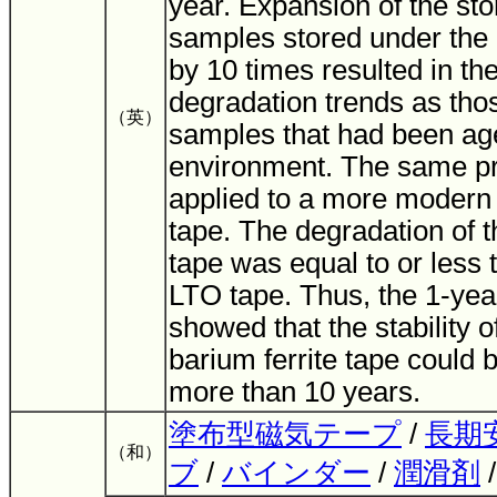
year. Expansion of the sto
samples stored under the
by 10 times resulted in t
degradation trends as tho
（英）
samples that had been age
environment. The same p
applied to a more modern 
tape. The degradation of t
tape was equal to or less t
LTO tape. Thus, the 1-year
showed that the stability 
barium ferrite tape could 
more than 10 years.
塗布型磁気テープ
/
長期
（和）
ブ
/
バインダー
/
潤滑剤