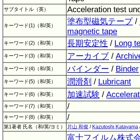
Acceleration test un
サブタイトル（英）
塗布型磁気テープ
/
キーワード(1)（和/英）
magnetic tape
長期安定性
/
Long te
キーワード(2)（和/英）
アーカイブ
/
Archiv
キーワード(3)（和/英）
バインダー
/
Binder
キーワード(4)（和/英）
潤滑剤
/
Lubricant
キーワード(5)（和/英）
加速試験
/
Accelerat
キーワード(6)（和/英）
/
キーワード(7)（和/英）
/
キーワード(8)（和/英）
第1著者 氏名（和/英/ヨミ）
片山 和俊
/
Kazutoshi Katayama
富士フイルム株式