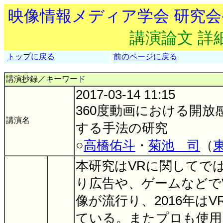
映像情報メディア学会 研究
講演論文 詳
トップに戻る
前のページに戻る
講演抄録／キーワード
2017-03-14 11:15
360度動画における開放
講演名
する手法の研究
○
高橋佑斗
・
菊池 司
（
本研究はVRに関してで
り広告や、ゲームなどで
像が流行り、2016年は
ている。またプロも使用