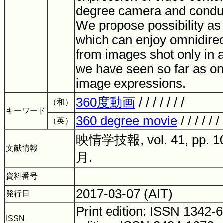
degree camera and condu
We propose possibility a
which can enjoy omnidirec
from images shot only in a
we have seen so far as on
image expressions.
360度動画
/ / / / / / /
（和）
キーワード
360 degree movie
/ / / / / 
（英）
映情学技報, vol. 41, pp. 1
文献情報
月.
資料番号
2017-03-07 (AIT)
発行日
Print edition: ISSN 1342
ISSN