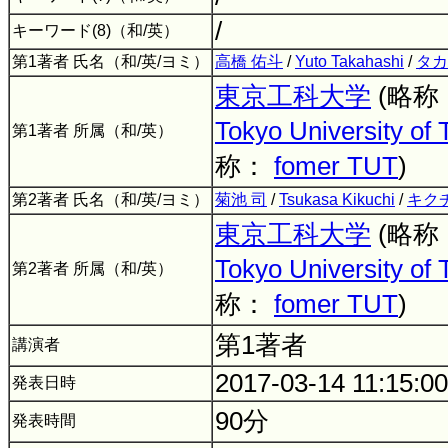
/
キーワード(8)（和/英）
第1著者 氏名（和/英/ヨミ）
高橋 佑斗
/
Yuto Takahashi
/
タカ
東京工科大学
(略称
Tokyo University of
第1著者 所属（和/英）
称：
fomer TUT
)
第2著者 氏名（和/英/ヨミ）
菊池 司
/
Tsukasa Kikuchi
/
キク
東京工科大学
(略称
Tokyo University of
第2著者 所属（和/英）
称：
fomer TUT
)
第1著者
講演者
2017-03-14 11:15:0
発表日時
90分
発表時間