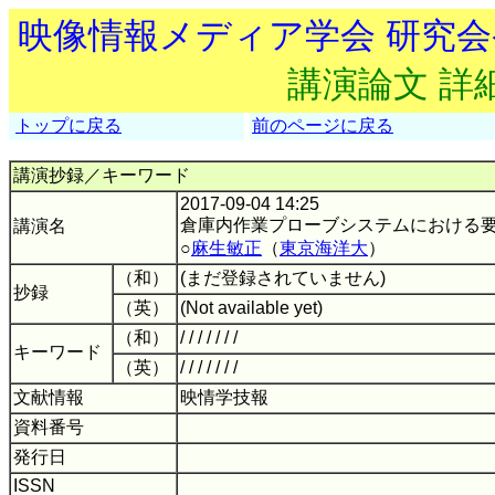
映像情報メディア学会 研究
講演論文 詳
トップに戻る
前のページに戻る
講演抄録／キーワード
2017-09-04 14:25
倉庫内作業プローブシステムにおける
講演名
○
麻生敏正
（
東京海洋大
）
（和）
(まだ登録されていません)
抄録
（英）
(Not available yet)
（和）
/ / / / / / /
キーワード
（英）
/ / / / / / /
文献情報
映情学技報
資料番号
発行日
ISSN