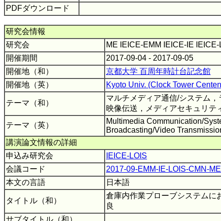
PDFダウンロード
研究会情報
研究会
ME IEICE-EMM IEICE-IE IEICE
開催期間
2017-09-04 - 2017-09-05
開催地（和）
京都大学 百周年時計台記念館
開催地（英）
Kyoto Univ. (Clock Tower Centenn
マルチメディア通信/システム，
テーマ（和）
映像伝送，メディアセキュリテ
Multimedia Communication/System
テーマ（英）
Broadcasting/Video Transmission
講演論文情報の詳細
申込み研究会
IEICE-LOIS
会議コード
2017-09-EMM-IE-LOIS-CMN-ME
本文の言語
日本語
倉庫内作業プローブシステムに
タイトル（和）
良
サブタイトル（和）