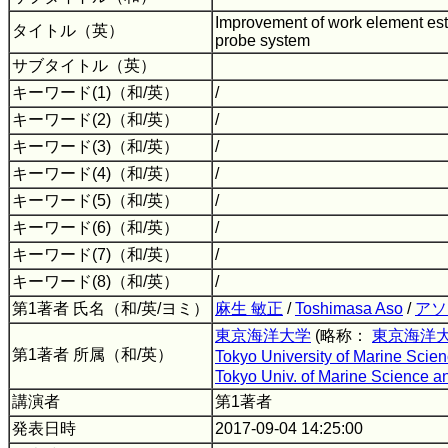
Improvement of work element es
タイトル（英）
probe system
サブタイトル（英）
キーワード(1)（和/英）
/
キーワード(2)（和/英）
/
キーワード(3)（和/英）
/
キーワード(4)（和/英）
/
キーワード(5)（和/英）
/
キーワード(6)（和/英）
/
キーワード(7)（和/英）
/
キーワード(8)（和/英）
/
第1著者 氏名（和/英/ヨミ）
麻生 敏正
/
Toshimasa Aso
/
アソ
東京海洋大学
(略称：
東京海洋
第1著者 所属（和/英）
Tokyo University of Marine Scie
Tokyo Univ. of Marine Science 
講演者
第1著者
発表日時
2017-09-04 14:25:00