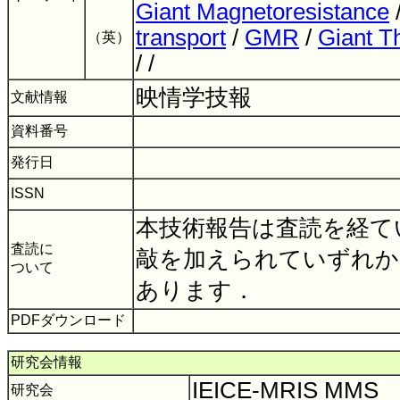
Giant Magnetoresistance
transport
/
GMR
/
Giant T
（英）
/ /
映情学技報
文献情報
資料番号
発行日
ISSN
本技術報告は査読を経て
査読に
敲を加えられていずれか
ついて
あります．
PDFダウンロード
研究会情報
IEICE-MRIS MMS
研究会