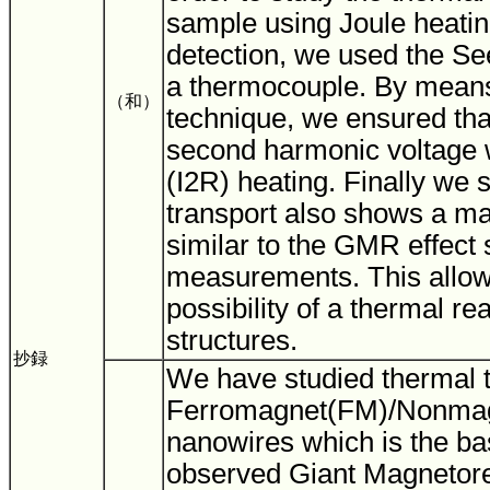
sample using Joule heating
detection, we used the S
a thermocouple. By means
（和）
technique, we ensured th
second harmonic voltage 
(I2R) heating. Finally we
transport also shows a ma
similar to the GMR effect s
measurements. This allows
possibility of a thermal 
structures.
抄録
We have studied thermal t
Ferromagnet(FM)/Nonma
nanowires which is the ba
observed Giant Magnetore