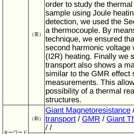
order to study the thermal
sample using Joule heating
detection, we used the S
a thermocouple. By means
（英）
technique, we ensured th
second harmonic voltage 
(I2R) heating. Finally we
transport also shows a ma
similar to the GMR effect s
measurements. This allows
possibility of a thermal 
structures.
Giant Magnetoresistance
transport
/
GMR
/
Giant T
（和）
/ /
キーワード