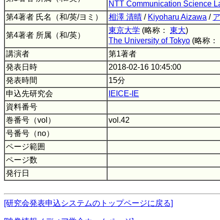
NTT Communication Science La
第4著者 氏名（和/英/ヨミ）
相澤 清晴
/
Kiyoharu Aizawa
/
ア
東京大学
(略称：
東大
)
第4著者 所属（和/英）
The University of Tokyo
(略称：
講演者
第1著者
発表日時
2018-02-16 10:45:00
発表時間
15分
申込先研究会
IEICE-IE
資料番号
巻番号（vol）
vol.42
号番号（no）
ページ範囲
ページ数
発行日
[研究会発表申込システムのトップページに戻る]