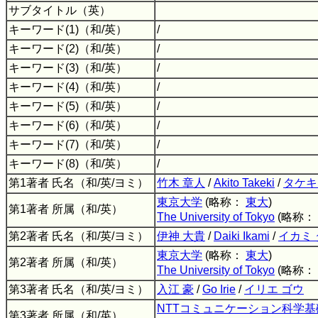
サブタイトル（英）
キーワード(1)（和/英）
/
キーワード(2)（和/英）
/
キーワード(3)（和/英）
/
キーワード(4)（和/英）
/
キーワード(5)（和/英）
/
キーワード(6)（和/英）
/
キーワード(7)（和/英）
/
キーワード(8)（和/英）
/
第1著者 氏名（和/英/ヨミ）
竹木 章人
/
Akito Takeki
/
タケキ
東京大学
(略称：
東大
)
第1著者 所属（和/英）
The University of Tokyo
(略称：
第2著者 氏名（和/英/ヨミ）
伊神 大貴
/
Daiki Ikami
/
イカミ
東京大学
(略称：
東大
)
第2著者 所属（和/英）
The University of Tokyo
(略称：
第3著者 氏名（和/英/ヨミ）
入江 豪
/
Go Irie
/
イリエ ゴウ
NTTコミュニケーション科学
第3著者 所属（和/英）