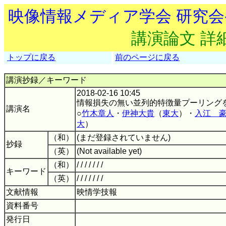
映像情報メディア学会 研究
講演論文 詳
トップに戻る
前のページに戻る
講演抄録／キーワード
2018-02-16 10:45
情報損失の無い並列的特徴量プーリング
講演名
○
竹木章人
・
伊神大貴
（
東大
）・
入江 
大
）
（和）
(まだ登録されていません)
抄録
（英）
(Not available yet)
（和）
/ / / / / / /
キーワード
（英）
/ / / / / / /
文献情報
映情学技報
資料番号
発行日