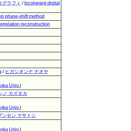
ログラフィ
/
Incoherent digital
ep phase-shift method
rrelation reconstruction
a
/
ヒガシオンナ ナオヤ
oka Univ.
)
ンノ カズタカ
oka Univ.
)
ブンセン マサトシ
oka Univ.
)