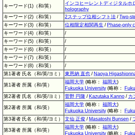
インコヒーレントディジタルホ
キーワード(1)（和/英）
holography
キーワード(2)（和/英）
2ステップ位相シフト法
/
Two-st
キーワード(3)（和/英）
位相限定相関再生
/
Phase-only co
キーワード(4)（和/英）
/
キーワード(5)（和/英）
/
キーワード(6)（和/英）
/
キーワード(7)（和/英）
/
キーワード(8)（和/英）
/
第1著者 氏名（和/英/ヨミ）
東恩納 直也
/
Naoya Higashionn
福岡大学
(略称：
福岡大
)
第1著者 所属（和/英）
Fukuoka University
(略称：
Fuku
第2著者 氏名（和/英/ヨミ）
菅野 円隆
/
Kazutaka Kanno
/
カ
福岡大学
(略称：
福岡大
)
第2著者 所属（和/英）
Fukuoka University
(略称：
Fuku
第3著者 氏名（和/英/ヨミ）
文仙 正俊
/
Masatoshi Bunsen
/
福岡大学
(略称：
福岡大
)
第3著者 所属（和/英）
Fukuoka University
(略称：
Fuku