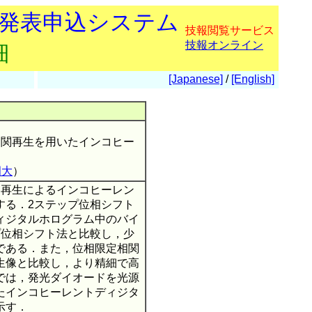
会発表申込システム
技報閲覧サービス
技報オンライン
細
[Japanese]
/
[English]
相関再生を用いたインコヒー
岡大
）
関再生によるインコヒーレン
する．2ステップ位相シフト
ィジタルホログラム中のバイ
プ位相シフト法と比較し，少
である．また，位相限定相関
生像と比較し，より精細で高
では，発光ダイオードを光源
たインコヒーレントディジタ
示す．