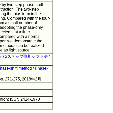
 by two-step phase-shift
truction. The two-step
ing the bias term in the
ring. Compared with the four-
rom a small number of
y adopting the phase-only
ected that a finer
compared with a normal
aper, we demonstrate that
e methods can be realized
e as light source.
ィ
/
2ステップ位相シフト法
/
hase-shift method
/
Phase-
pp. 271-275, 2018年2月.
ition: ISSN 2424-1970