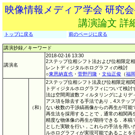
映像情報メディア学会 研究
講演論文 詳
トップに戻る
前のページに戻る
講演抄録／キーワード
2018-02-16 13:30
2ステップ位相シフト法および位相限定
講演名
レントディジタルホログラフィの検討
○
東恩納直也
・
菅野円隆
・
文仙正俊
（
福
2ステップ位相シフト法及び位相限定相
トディジタルホログラフィについて検討
法は空間周波数フィルタリングによりデ
アス項を除去する手法であり，4ステッ
（和）
ない枚数の干渉縞画像からの再生が可能
再生法を採用することで，通常の相関再
精度な物体像の再生が期待できる．本稿
とした実験を行い，これらの手法を用い
ルホログラフィが実現可能であることを