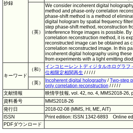
抄録
We consider incoherent digital holography
method and phase-only correlation recons
phase-shift method is a method of eliminat
digital hologram by spatial frequency filte
step phase-shift method, reconstruction f
（英）
interference fringe images is possible. B
correlation reconstruction method, it is exp
reconstructed image can be obtained as 
correlation reconstructed image. In this p
incoherent digital holography using thes
from experiments with a light emitting diod
インコヒーレントディジタルホログラフ
（和）
位相限定相関再生
/ / / / /
キーワード
Incoherent digital holography
/
Two-step p
（英）
only correlation reconstruction
/ / / / /
文献情報
映情学技報, vol. 42, no. 4, MMS2018-26, 
資料番号
MMS2018-26
発行日
2018-02-08 (MMS, HI, ME, AIT)
ISSN
Print edition: ISSN 1342-6893 Online ed
PDFダウンロード