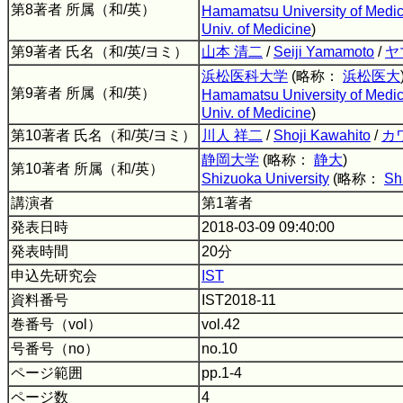
第8著者 所属（和/英）
Hamamatsu University of Medic
Univ. of Medicine
)
第9著者 氏名（和/英/ヨミ）
山本 清二
/
Seiji Yamamoto
/
ヤ
浜松医科大学
(略称：
浜松医大
第9著者 所属（和/英）
Hamamatsu University of Medic
Univ. of Medicine
)
第10著者 氏名（和/英/ヨミ）
川人 祥二
/
Shoji Kawahito
/
カ
静岡大学
(略称：
静大
)
第10著者 所属（和/英）
Shizuoka University
(略称：
Sh
講演者
第1著者
発表日時
2018-03-09 09:40:00
発表時間
20分
申込先研究会
IST
資料番号
IST2018-11
巻番号（vol）
vol.42
号番号（no）
no.10
ページ範囲
pp.1-4
ページ数
4