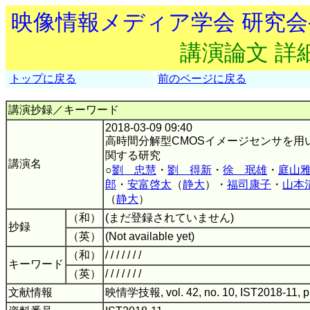
映像情報メディア学会 研究
講演論文 詳
トップに戻る
前のページに戻る
講演抄録／キーワード
2018-03-09 09:40
高時間分解型CMOSイメージセンサを用
関する研究
講演名
○
劉 忠慧
・
劉 得新
・
徐 珉雄
・
庭山
郎
・
安富啓太
（
静大
）・
福司康子
・
山本
（
静大
）
（和）
(まだ登録されていません)
抄録
（英）
(Not available yet)
（和）
/ / / / / / /
キーワード
（英）
/ / / / / / /
文献情報
映情学技報, vol. 42, no. 10, IST2018-11, p