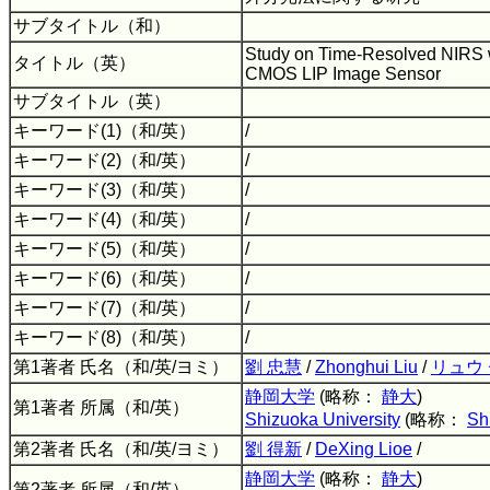
サブタイトル（和）
Study on Time-Resolved NIRS 
タイトル（英）
CMOS LIP Image Sensor
サブタイトル（英）
キーワード(1)（和/英）
/
キーワード(2)（和/英）
/
キーワード(3)（和/英）
/
キーワード(4)（和/英）
/
キーワード(5)（和/英）
/
キーワード(6)（和/英）
/
キーワード(7)（和/英）
/
キーワード(8)（和/英）
/
第1著者 氏名（和/英/ヨミ）
劉 忠慧
/
Zhonghui Liu
/
リュウ
静岡大学
(略称：
静大
)
第1著者 所属（和/英）
Shizuoka University
(略称：
Sh
第2著者 氏名（和/英/ヨミ）
劉 得新
/
DeXing Lioe
/
静岡大学
(略称：
静大
)
第2著者 所属（和/英）