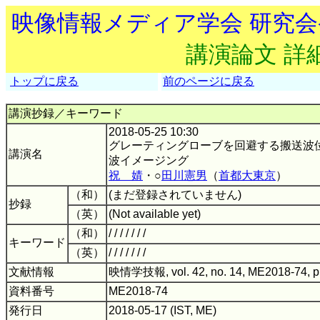
映像情報メディア学会 研究
講演論文 詳
トップに戻る
前のページに戻る
講演抄録／キーワード
2018-05-25 10:30
グレーティングローブを回避する搬送波
講演名
波イメージング
祝 婧
・○
田川憲男
（
首都大東京
）
（和）
(まだ登録されていません)
抄録
（英）
(Not available yet)
（和）
/ / / / / / /
キーワード
（英）
/ / / / / / /
文献情報
映情学技報, vol. 42, no. 14, ME2018-74, p
資料番号
ME2018-74
発行日
2018-05-17 (IST, ME)