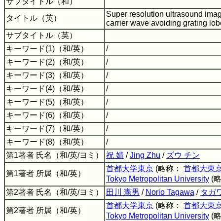
サブタイトル（和）
Super resolution ultrasound ima
タイトル（英）
carrier wave avoiding grating lo
サブタイトル（英）
キーワード(1)（和/英）
/
キーワード(2)（和/英）
/
キーワード(3)（和/英）
/
キーワード(4)（和/英）
/
キーワード(5)（和/英）
/
キーワード(6)（和/英）
/
キーワード(7)（和/英）
/
キーワード(8)（和/英）
/
第1著者 氏名（和/英/ヨミ）
祝 婧
/
Jing Zhu
/
ズウ チン
首都大学東京
(略称：
首都大東
第1著者 所属（和/英）
Tokyo Metropolitan University
(
第2著者 氏名（和/英/ヨミ）
田川 憲男
/
Norio Tagawa
/
タガ
首都大学東京
(略称：
首都大東
第2著者 所属（和/英）
Tokyo Metropolitan University
(