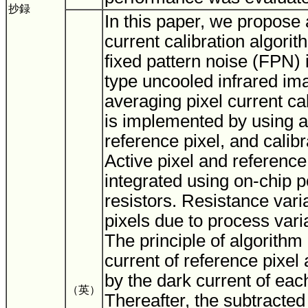
抄録
In this paper, we propose 
current calibration algorit
fixed pattern noise (FPN) 
type uncooled infrared im
averaging pixel current ca
is implemented by using ac
reference pixel, and calibra
Active pixel and referenc
integrated using on-chip p
resistors. Resistance var
pixels due to process var
The principle of algorithm 
current of reference pixel 
by the dark current of each
（英）
Thereafter, the subtracted 