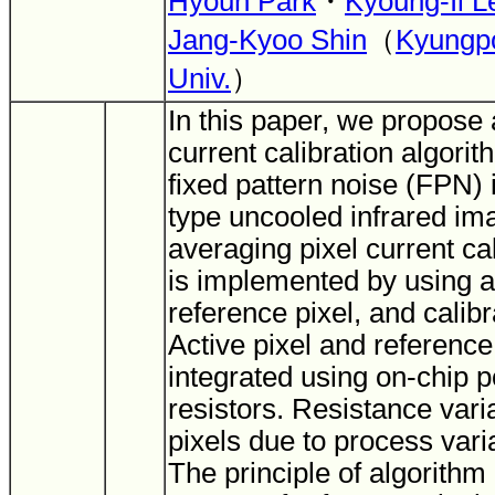
Hyoun Park
・
Kyoung-Il L
Jang-Kyoo Shin
（
Kyungpo
Univ.
）
In this paper, we propose 
current calibration algorit
fixed pattern noise (FPN) 
type uncooled infrared im
averaging pixel current ca
is implemented by using ac
reference pixel, and calibra
Active pixel and referenc
integrated using on-chip p
resistors. Resistance var
pixels due to process var
The principle of algorithm 