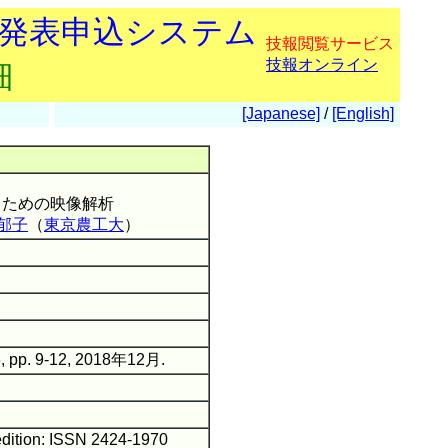
会発表申込システム
技報閲覧サービス
技報オンライン
細
[Japanese]
/
[English]
るための映像解析
郁子
（
東京農工大
）
, pp. 9-12, 2018年12月.
edition: ISSN 2424-1970