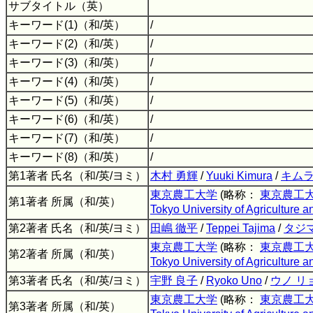
サブタイトル（英）
キーワード(1)（和/英）
/
キーワード(2)（和/英）
/
キーワード(3)（和/英）
/
キーワード(4)（和/英）
/
キーワード(5)（和/英）
/
キーワード(6)（和/英）
/
キーワード(7)（和/英）
/
キーワード(8)（和/英）
/
第1著者 氏名（和/英/ヨミ）
木村 勇輝
/
Yuuki Kimura
/
キムラ
東京農工大学
(略称：
東京農工
第1著者 所属（和/英）
Tokyo University of Agriculture 
第2著者 氏名（和/英/ヨミ）
田嶋 徹平
/
Teppei Tajima
/
タジ
東京農工大学
(略称：
東京農工
第2著者 所属（和/英）
Tokyo University of Agriculture 
第3著者 氏名（和/英/ヨミ）
宇野 良子
/
Ryoko Uno
/
ウノ リ
東京農工大学
(略称：
東京農工
第3著者 所属（和/英）