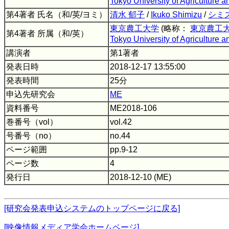
Tokyo University of Agriculture 
第4著者 氏名（和/英/ヨミ）
清水 郁子
/
Ikuko Shimizu
/
シミ
東京農工大学
(略称：
東京農工
第4著者 所属（和/英）
Tokyo University of Agriculture 
講演者
第1著者
発表日時
2018-12-17 13:55:00
発表時間
25分
申込先研究会
ME
資料番号
ME2018-106
巻番号（vol）
vol.42
号番号（no）
no.44
ページ範囲
pp.9-12
ページ数
4
発行日
2018-12-10 (ME)
[研究会発表申込システムのトップページに戻る]
[映像情報メディア学会ホームページ]