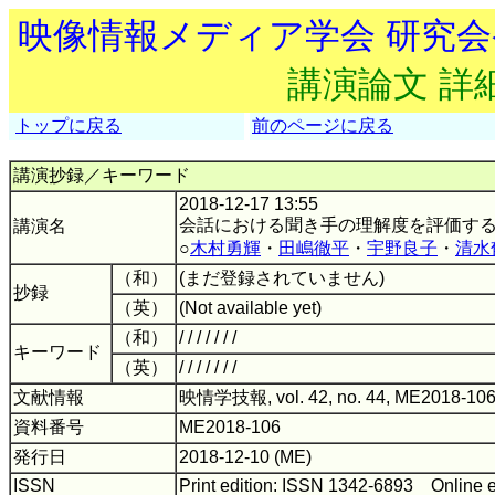
映像情報メディア学会 研究
講演論文 詳
トップに戻る
前のページに戻る
講演抄録／キーワード
2018-12-17 13:55
会話における聞き手の理解度を評価す
講演名
○
木村勇輝
・
田嶋徹平
・
宇野良子
・
清水
（和）
(まだ登録されていません)
抄録
（英）
(Not available yet)
（和）
/ / / / / / /
キーワード
（英）
/ / / / / / /
文献情報
映情学技報, vol. 42, no. 44, ME2018-106
資料番号
ME2018-106
発行日
2018-12-10 (ME)
ISSN
Print edition: ISSN 1342-6893 Online 