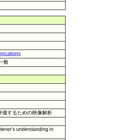
nications
一般
評価するための映像解析
stener's understanding in