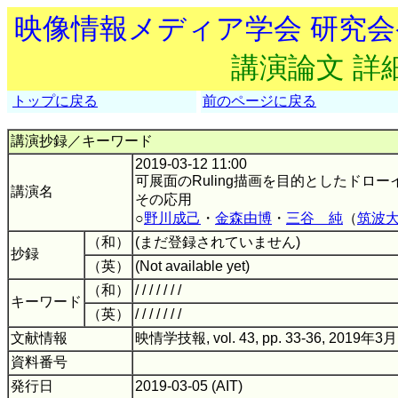
映像情報メディア学会 研究
講演論文 詳
トップに戻る
前のページに戻る
講演抄録／キーワード
2019-03-12 11:00
可展面のRuling描画を目的としたドロ
講演名
その応用
○
野川成己
・
金森由博
・
三谷 純
（
筑波
（和）
(まだ登録されていません)
抄録
（英）
(Not available yet)
（和）
/ / / / / / /
キーワード
（英）
/ / / / / / /
文献情報
映情学技報, vol. 43, pp. 33-36, 2019年3月
資料番号
発行日
2019-03-05 (AIT)