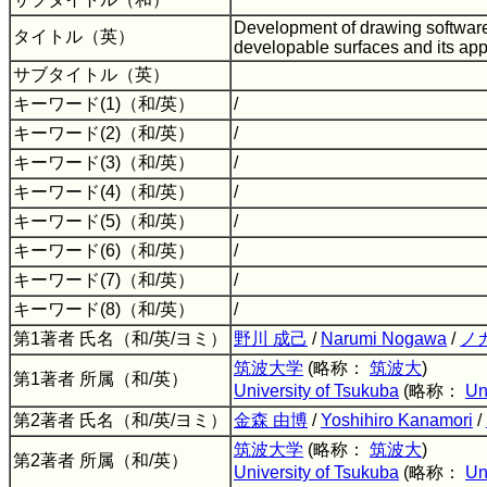
Development of drawing software 
タイトル（英）
developable surfaces and its app
サブタイトル（英）
キーワード(1)（和/英）
/
キーワード(2)（和/英）
/
キーワード(3)（和/英）
/
キーワード(4)（和/英）
/
キーワード(5)（和/英）
/
キーワード(6)（和/英）
/
キーワード(7)（和/英）
/
キーワード(8)（和/英）
/
第1著者 氏名（和/英/ヨミ）
野川 成己
/
Narumi Nogawa
/
ノ
筑波大学
(略称：
筑波大
)
第1著者 所属（和/英）
University of Tsukuba
(略称：
Un
第2著者 氏名（和/英/ヨミ）
金森 由博
/
Yoshihiro Kanamori
/
筑波大学
(略称：
筑波大
)
第2著者 所属（和/英）
University of Tsukuba
(略称：
Un