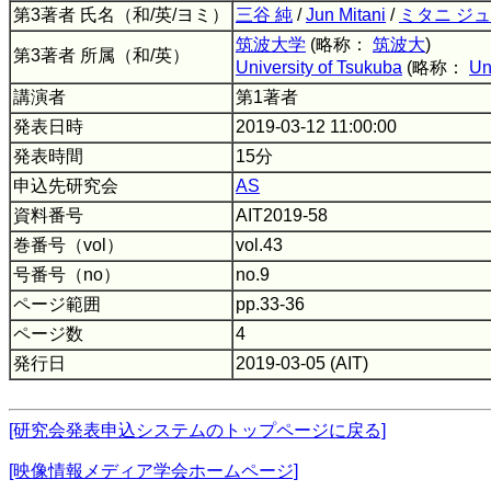
第3著者 氏名（和/英/ヨミ）
三谷 純
/
Jun Mitani
/
ミタニ ジ
筑波大学
(略称：
筑波大
)
第3著者 所属（和/英）
University of Tsukuba
(略称：
Un
講演者
第1著者
発表日時
2019-03-12 11:00:00
発表時間
15分
申込先研究会
AS
資料番号
AIT2019-58
巻番号（vol）
vol.43
号番号（no）
no.9
ページ範囲
pp.33-36
ページ数
4
発行日
2019-03-05 (AIT)
[研究会発表申込システムのトップページに戻る]
[映像情報メディア学会ホームページ]