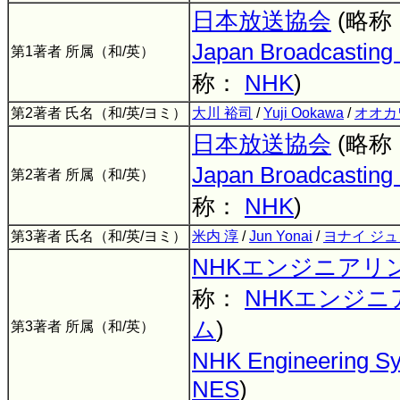
日本放送協会
(略称
Japan Broadcasting 
第1著者 所属（和/英）
称：
NHK
)
第2著者 氏名（和/英/ヨミ）
大川 裕司
/
Yuji Ookawa
/
オオカ
日本放送協会
(略称
Japan Broadcasting 
第2著者 所属（和/英）
称：
NHK
)
第3著者 氏名（和/英/ヨミ）
米内 淳
/
Jun Yonai
/
ヨナイ ジュ
NHKエンジニアリ
称：
NHKエンジ
ム
)
第3著者 所属（和/英）
NHK Engineering S
NES
)