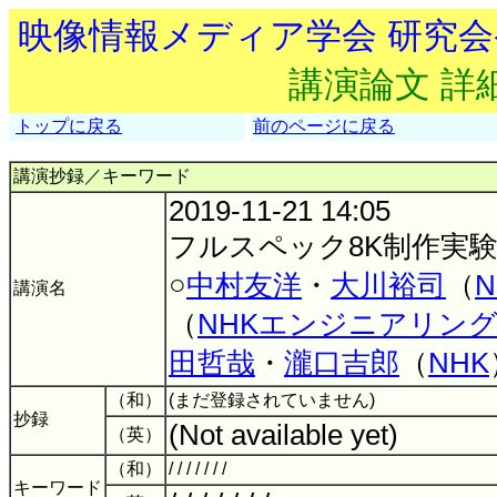
映像情報メディア学会 研究
講演論文 詳
トップに戻る
前のページに戻る
講演抄録／キーワード
2019-11-21 14:05
フルスペック8K制作実験
○
中村友洋
・
大川裕司
（
N
講演名
（
NHKエンジニアリン
田哲哉
・
瀧口吉郎
（
NHK
（和）
(まだ登録されていません)
抄録
(Not available yet)
（英）
（和）
/ / / / / / /
キーワード