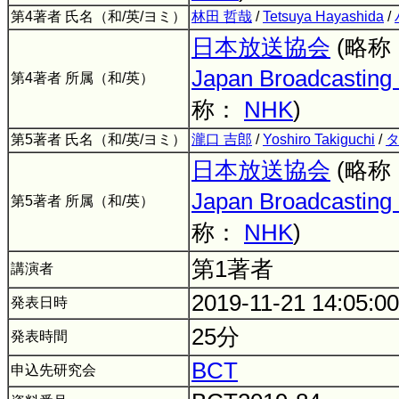
第4著者 氏名（和/英/ヨミ）
林田 哲哉
/
Tetsuya Hayashida
/
日本放送協会
(略称
Japan Broadcasting 
第4著者 所属（和/英）
称：
NHK
)
第5著者 氏名（和/英/ヨミ）
瀧口 吉郎
/
Yoshiro Takiguchi
/
タ
日本放送協会
(略称
Japan Broadcasting 
第5著者 所属（和/英）
称：
NHK
)
第1著者
講演者
2019-11-21 14:05:0
発表日時
25分
発表時間
BCT
申込先研究会