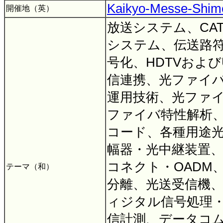
Kaikyo-Messe-Shim
開催地（英）
放送システム、CA
システム、伝送路
号化、HDTVおよび
信連携、光ファイ
運用技術、光ファ
ファイバ特性解析
コード、各種用途
幅器・光中継装置
コネクト・OADM
テーマ（和）
分離、光送受信機
ィジタル信号処理
信計測、データコ