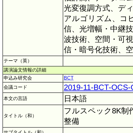
光変復調方式、デ
アルゴリズム、コ
信、光増幅・中継
波技術、空間・可
信・暗号化技術、
テーマ（英）
講演論文情報の詳細
申込み研究会
BCT
2019-11-BCT-OCS
会議コード
日本語
本文の言語
フルスペック8K制
タイトル（和）
整備
サブタイトル（和）