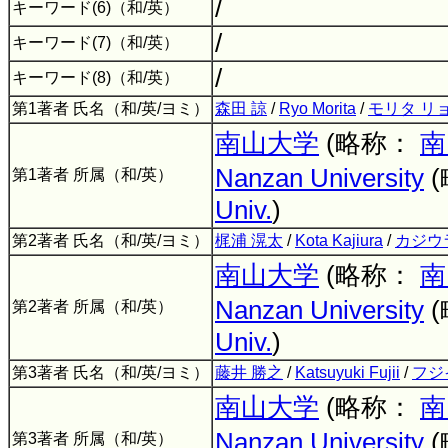
/
キーワード(6)（和/英）
/
キーワード(7)（和/英）
/
キーワード(8)（和/英）
第1著者 氏名（和/英/ヨミ）
森田 諒
/
Ryo Morita
/
モリタ リ
南山大学
(略称：
南
Nanzan University
第1著者 所属（和/英）
Univ.
)
第2著者 氏名（和/英/ヨミ）
梶浦 滉太
/
Kota Kajiura
/
カジウ
南山大学
(略称：
南
Nanzan University
第2著者 所属（和/英）
Univ.
)
第3著者 氏名（和/英/ヨミ）
藤井 勝之
/
Katsuyuki Fujii
/
フジ
南山大学
(略称：
南
Nanzan University
第3著者 所属（和/英）