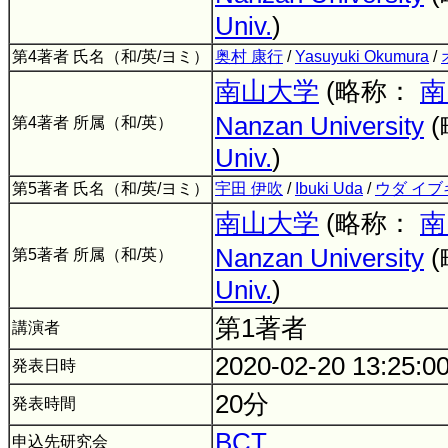
Univ.
)
第4著者 氏名（和/英/ヨミ）
奥村 康行
/
Yasuyuki Okumura
/
南山大学
(略称：
南
Nanzan University
第4著者 所属（和/英）
Univ.
)
第5著者 氏名（和/英/ヨミ）
宇田 伊吹
/
Ibuki Uda
/
ウダ イブ
南山大学
(略称：
南
Nanzan University
第5著者 所属（和/英）
Univ.
)
第1著者
講演者
2020-02-20 13:25:0
発表日時
20分
発表時間
BCT
申込先研究会