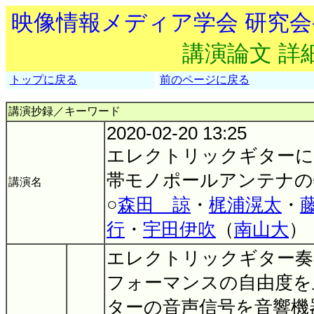
映像情報メディア学会 研究
講演論文 詳
トップに戻る
前のページに戻る
講演抄録／キーワード
2020-02-20 13:25
エレクトリックギターに搭
帯モノポールアンテナの
講演名
○
森田 諒
・
梶浦滉太
・
行
・
宇田伊吹
（
南山大
）
エレクトリックギター奏
フォーマンスの自由度を
ターの音声信号を音響機