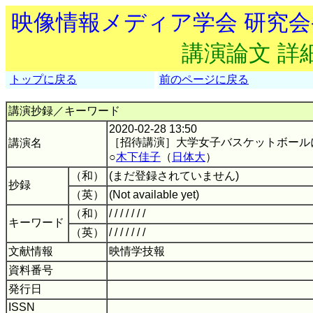
映像情報メディア学会 研究
講演論文 詳
トップに戻る
前のページに戻る
講演抄録／キーワード
2020-02-28 13:50
［招待講演］大学女子バスケットボール
講演名
○
木下佳子
（
日体大
）
（和）
(まだ登録されていません)
抄録
（英）
(Not available yet)
（和）
/ / / / / / /
キーワード
（英）
/ / / / / / /
文献情報
映情学技報
資料番号
発行日
ISSN