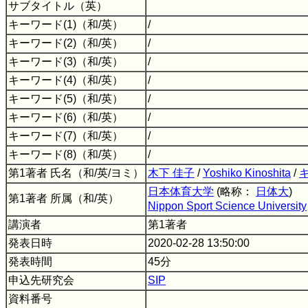
サブタイトル（英）
キーワード(1)（和/英）
/
キーワード(2)（和/英）
/
キーワード(3)（和/英）
/
キーワード(4)（和/英）
/
キーワード(5)（和/英）
/
キーワード(6)（和/英）
/
キーワード(7)（和/英）
/
キーワード(8)（和/英）
/
第1著者 氏名（和/英/ヨミ）
木下 佳子
/
Yoshiko Kinoshita
/
日本体育大学
(略称：
日体大
)
第1著者 所属（和/英）
Nippon Sport Science University
講演者
第1著者
発表日時
2020-02-28 13:50:00
発表時間
45分
申込先研究会
SIP
資料番号