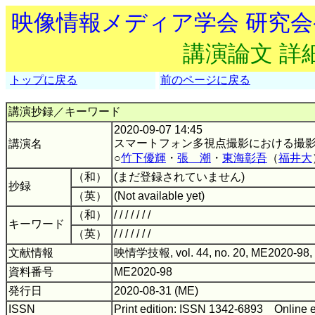
映像情報メディア学会 研究
講演論文 詳
トップに戻る
前のページに戻る
講演抄録／キーワード
2020-09-07 14:45
スマートフォン多視点撮影における撮
講演名
○
竹下優輝
・
張 潮
・
東海彰吾
（
福井大
（和）
(まだ登録されていません)
抄録
（英）
(Not available yet)
（和）
/ / / / / / /
キーワード
（英）
/ / / / / / /
文献情報
映情学技報, vol. 44, no. 20, ME2020-98,
資料番号
ME2020-98
発行日
2020-08-31 (ME)
ISSN
Print edition: ISSN 1342-6893 Online 