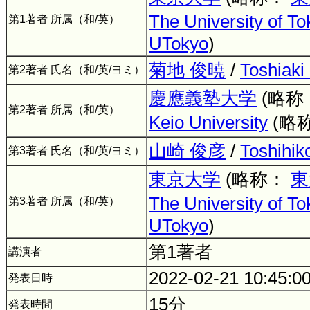
The University of To
第1著者 所属（和/英）
UTokyo
)
菊地 俊暁
/
Toshiaki
第2著者 氏名（和/英/ヨミ）
慶應義塾大学
(略称
第2著者 所属（和/英）
Keio University
(略
山崎 俊彦
/
Toshihik
第3著者 氏名（和/英/ヨミ）
東京大学
(略称：
東
The University of To
第3著者 所属（和/英）
UTokyo
)
第1著者
講演者
2022-02-21 10:45:0
発表日時
15分
発表時間