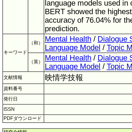
language models used in 
BERT showed the highest 
accuracy of 76.04% for the
prediction.
Mental Health
/
Dialogue 
（和）
Language Model
/
Topic 
キーワード
Mental Health
/
Dialogue 
（英）
Language Model
/
Topic 
映情学技報
文献情報
資料番号
発行日
ISSN
PDFダウンロード