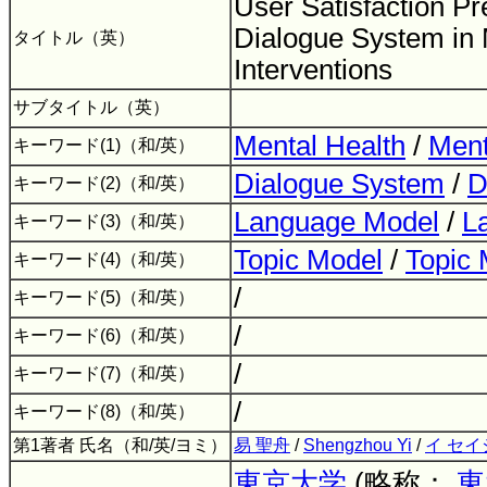
User Satisfaction Pre
Dialogue System in 
タイトル（英）
Interventions
サブタイトル（英）
Mental Health
/
Ment
キーワード(1)（和/英）
Dialogue System
/
D
キーワード(2)（和/英）
Language Model
/
L
キーワード(3)（和/英）
Topic Model
/
Topic 
キーワード(4)（和/英）
/
キーワード(5)（和/英）
/
キーワード(6)（和/英）
/
キーワード(7)（和/英）
/
キーワード(8)（和/英）
第1著者 氏名（和/英/ヨミ）
易 聖舟
/
Shengzhou Yi
/
イ セ
東京大学
(略称：
東