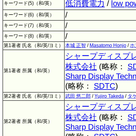
低消費電力
/
low po
キーワード(5)（和/英）
/
キーワード(6)（和/英）
/
キーワード(7)（和/英）
/
キーワード(8)（和/英）
第1著者 氏名（和/英/ヨミ）
本城 正智
/
Masatomo Honjo
/
ホ
シャープディスプ
株式会社
(略称：
S
第1著者 所属（和/英）
Sharp Display Techn
(略称：
SDTC
)
第2著者 氏名（和/英/ヨミ）
武田 悠二郎
/
Yujiro Takeda
/
タ
シャープディスプ
株式会社
(略称：
S
第2著者 所属（和/英）
Sharp Display Techn