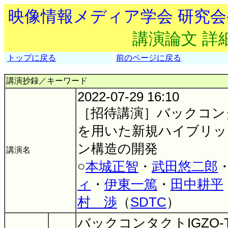
映像情報メディア学会 研究
講演論文 詳
トップに戻る
前のページに戻る
講演抄録／キーワード
2022-07-29 16:10
［招待講演］バックコンタク
を用いた新規ハイブリッ
ン構造の開発
講演名
○
本城正智
・
武田悠二郎
ィ
・
伊東一篤
・
田中耕平
村 渉
（
SDTC
）
バックコンタクトIGZO-T