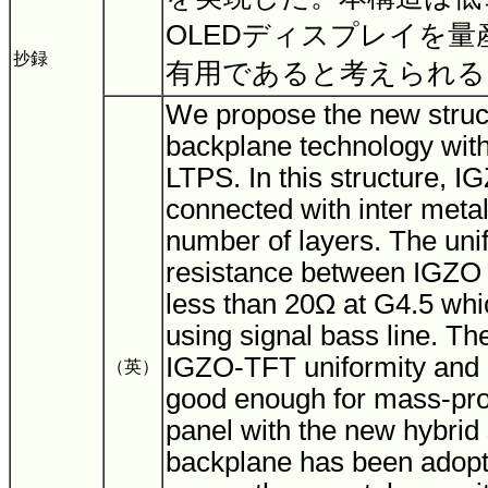
OLEDディスプレイを
抄録
有用であると考えられ
We propose the new struct
backplane technology wi
LTPS. In this structure, IG
connected with inter metal
number of layers. The unif
resistance between IGZO
less than 20Ω at G4.5 whi
using signal bass line. The
IGZO-TFT uniformity and r
（英）
good enough for mass-pro
panel with the new hybrid 
backplane has been adopte