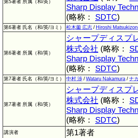
第5著者 所属（和/英）
Sharp Display Techn
(略称：
SDTC
)
第6著者 氏名（和/英/ヨミ）
松木薗 広志
/
Hiroshi Matsukizo
シャープディスプ
株式会社
(略称：
S
第6著者 所属（和/英）
Sharp Display Techn
(略称：
SDTC
)
第7著者 氏名（和/英/ヨミ）
中村 渉
/
Wataru Nakamura
/
ナカ
シャープディスプ
株式会社
(略称：
S
第7著者 所属（和/英）
Sharp Display Techn
(略称：
SDTC
)
第1著者
講演者