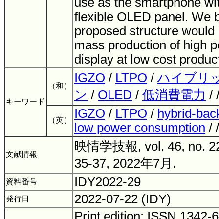
use as the smartphone wit
flexible OLED panel. We b
proposed structure would b
mass production of high
display at low cost produc
IGZO
/
LTPO
/
ハイブリ
（和）
ン
/
OLED
/
低消費電力
/ 
キーワード
IGZO
/
LTPO
/
hybrid-bac
（英）
low power consumption
/ 
映情学技報, vol. 46, no. 22
文献情報
35-37, 2022年7月.
IDY2022-29
資料番号
2022-07-22 (IDY)
発行日
Print edition: ISSN 1342