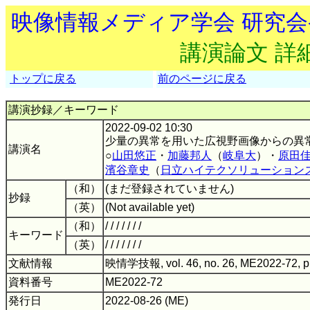
映像情報メディア学会 研究
講演論文 詳
トップに戻る
前のページに戻る
講演抄録／キーワード
2022-09-02 10:30
少量の異常を用いた広視野画像からの異
講演名
○
山田悠正
・
加藤邦人
（
岐阜大
）・
原田
濱谷章史
（
日立ハイテクソリューション
（和）
(まだ登録されていません)
抄録
（英）
(Not available yet)
（和）
/ / / / / / /
キーワード
（英）
/ / / / / / /
文献情報
映情学技報, vol. 46, no. 26, ME2022-72, p
資料番号
ME2022-72
発行日
2022-08-26 (ME)