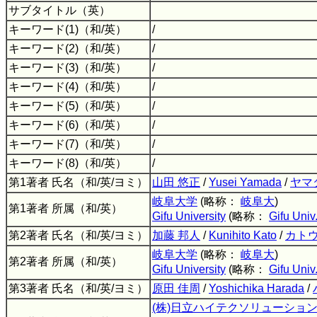
サブタイトル（英）
キーワード(1)（和/英）
/
キーワード(2)（和/英）
/
キーワード(3)（和/英）
/
キーワード(4)（和/英）
/
キーワード(5)（和/英）
/
キーワード(6)（和/英）
/
キーワード(7)（和/英）
/
キーワード(8)（和/英）
/
第1著者 氏名（和/英/ヨミ）
山田 悠正
/
Yusei Yamada
/
ヤマ
岐阜大学
(略称：
岐阜大
)
第1著者 所属（和/英）
Gifu University
(略称：
Gifu Univ
第2著者 氏名（和/英/ヨミ）
加藤 邦人
/
Kunihito Kato
/
カトウ
岐阜大学
(略称：
岐阜大
)
第2著者 所属（和/英）
Gifu University
(略称：
Gifu Univ
第3著者 氏名（和/英/ヨミ）
原田 佳周
/
Yoshichika Harada
/
(株)日立ハイテクソリューショ