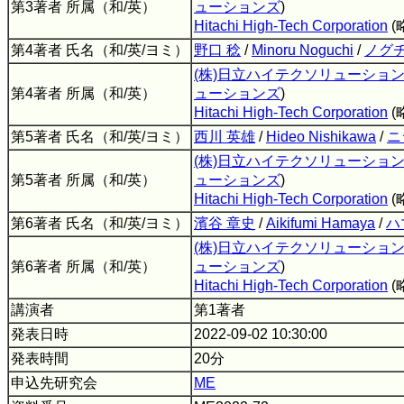
第3著者 所属（和/英）
ューションズ
)
Hitachi High-Tech Corporation
(
第4著者 氏名（和/英/ヨミ）
野口 稔
/
Minoru Noguchi
/
ノグチ
(株)日立ハイテクソリューショ
第4著者 所属（和/英）
ューションズ
)
Hitachi High-Tech Corporation
(
第5著者 氏名（和/英/ヨミ）
西川 英雄
/
Hideo Nishikawa
/
ニ
(株)日立ハイテクソリューショ
第5著者 所属（和/英）
ューションズ
)
Hitachi High-Tech Corporation
(
第6著者 氏名（和/英/ヨミ）
濱谷 章史
/
Aikifumi Hamaya
/
ハ
(株)日立ハイテクソリューショ
第6著者 所属（和/英）
ューションズ
)
Hitachi High-Tech Corporation
(
講演者
第1著者
発表日時
2022-09-02 10:30:00
発表時間
20分
申込先研究会
ME