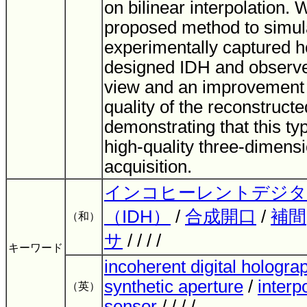
on bilinear interpolation. 
proposed method to simul
experimentally captured h
designed IDH and observe 
view and an improvement 
quality of the reconstruct
demonstrating that this t
high-quality three-dimens
acquisition.
インコヒーレントデジ
（IDH）
/
合成開口
/
補間
（和）
サ
/ / / /
キーワード
incoherent digital hologra
synthetic aperture
/
interp
（英）
sensor
/ / / /