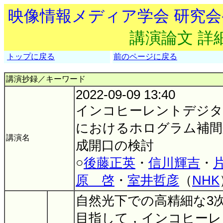
映像情報メディア学会 研究
講演論文 詳
トップに戻る
前のページに戻る
講演抄録／キーワード
2022-09-09 13:40
インコヒーレントデジ
におけるホログラム補間
講演名
成開口の検討
○
後藤正英
・
信川輝吉
・
原 啓
・
室井哲彦
（
NHK
自然光下での高精細な3
目指して，インコヒーレ