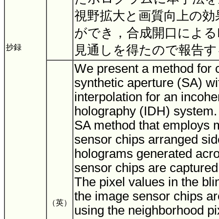
視野拡大と画質向上の効
ができ，合成開口による
抄録
見通しを得たので報告
We present a method for c
synthetic aperture (SA) w
interpolation for an incoher
holography (IDH) system.
SA method that employs m
sensor chips arranged sid
holograms generated acro
sensor chips are captured
The pixel values in the bl
the image sensor chips a
（英）
using the neighborhood pi