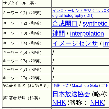
サブタイトル（英）
インコヒーレントデジタルホログ
キーワード(1)（和/英）
digital holography (IDH)
合成開口
/
synthetic
キーワード(2)（和/英）
補間
/
interpolation
キーワード(3)（和/英）
イメージセンサ
/
i
キーワード(4)（和/英）
/
キーワード(5)（和/英）
/
キーワード(6)（和/英）
/
キーワード(7)（和/英）
/
キーワード(8)（和/英）
第1著者 氏名（和/英/ヨミ）
後藤 正英
/
Masahide Goto
/
ゴト
日本放送協会
(略称
第1著者 所属（和/英）
NHK
(略称：
NHK
)