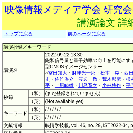
映像情報メディア学会 研究
講演論文 詳
トップに戻る
前のページに戻る
講演抄録／キーワード
2022-09-22 13:30
飽和信号量と量子効率の向上を可能にす
型CMOSイメージセンサー
講演名
○
冨田知大
・
財津光一郎
・
松本 晃
・
西
史
・
佐竹遥介
・
渡辺 敬
・
荒木邦彦
・
根
平
・
上原睦雄
・
川島寛之
・
小林悠作
・
平
（和）
(まだ登録されていません)
抄録
（英）
(Not available yet)
（和）
/ / / / / / /
キーワード
（英）
/ / / / / / /
文献情報
映情学技報, vol. 46, no. 29, IST2022-34, 