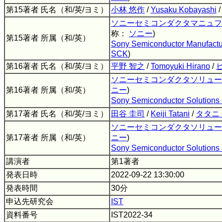
第15著者 氏名（和/英/ヨミ）
小林 悠作
/
Yusaku Kobayashi
ソニーセミコンダクタマニュフ
称：
ソニー
)
第15著者 所属（和/英）
Sony Semiconductor Manufactu
SCK
)
第16著者 氏名（和/英/ヨミ）
平野 智之
/
Tomoyuki Hirano
/
ソニーセミコンダクタソリュー
第16著者 所属（和/英）
ニー
)
Sony Semiconductor Solutions 
第17著者 氏名（和/英/ヨミ）
田谷 圭司
/
Keiji Tatani
/
タタニ
ソニーセミコンダクタソリュー
第17著者 所属（和/英）
ニー
)
Sony Semiconductor Solutions 
講演者
第1著者
発表日時
2022-09-22 13:30:00
発表時間
30分
申込先研究会
IST
資料番号
IST2022-34