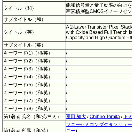
飽和信号量と量子効率の向上を
タイトル（和）
画素積層型CMOSイメージセ
サブタイトル（和）
A 2-Layer Transistor Pixel St
タイトル（英）
with Oxide Based Full Trench Is
Capacity and High Quantum Eff
サブタイトル（英）
キーワード(1)（和/英）
/
キーワード(2)（和/英）
/
キーワード(3)（和/英）
/
キーワード(4)（和/英）
/
キーワード(5)（和/英）
/
キーワード(6)（和/英）
/
キーワード(7)（和/英）
/
キーワード(8)（和/英）
/
第1著者 氏名（和/英/ヨミ）
冨田 知大
/
Chihiro Tomita
/
トミ
ソニーセミコンダクタソリュー
第1著者 所属（和/英）
ニー
)