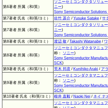
ソニーセミコンダクタソリュー
第6著者 所属（和/英）
ニー
)
Sony Semiconductor Solutions 
第7著者 氏名（和/英/ヨミ）
佐竹 遥介
/
Yusuke Satake
/
サ
ソニーセミコンダクタソリュー
第7著者 所属（和/英）
ニー
)
Sony Semiconductor Solutions 
第8著者 氏名（和/英/ヨミ）
渡辺 敬
/
Takashi Watanabe
/
ワ
ソニーセミコンダクタマニュフ
称：
ソニー
)
第8著者 所属（和/英）
Sony Semiconductor Manufactu
SCK
)
第9著者 氏名（和/英/ヨミ）
荒木 邦彦
/
Kunihiko Araki
/
アラ
ソニーセミコンダクタマニュフ
称：
ソニー
)
第9著者 所属（和/英）
Sony Semiconductor Manufactu
SCK
)
第10著者 氏名（和/英/ヨミ）
根井 直毅
/
Naoki Nei
/
ネイ ナ
ソニーセミコンダクタマニュフ
称：
ソニー
)