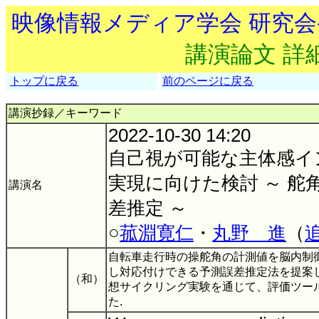
映像情報メディア学会 研究
講演論文 詳
トップに戻る
前のページに戻る
講演抄録／キーワード
2022-10-30 14:20
自己視が可能な主体感イ
実現に向けた検討 ～ 舵
講演名
差推定 ～
○
菰淵寛仁
・
丸野 進
（
自転車走行時の操舵角の計測値を脳内制
し対応付けできる予測誤差推定法を提案し
（和）
想サイクリング実験を通じて、評価ツー
た.