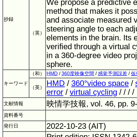
We propose a predictive e
method that makes it poss
and associate measured v
抄録
steering angle to each adj
（英）
elements in the brain. Its
verified through a virtual 
in a 360-degree video proj
sphere.
（和）
HMD
/
360度映像空間
/
感覚予測誤差
/
仮
HMD
/
360°video space
/
キーワード
（英）
error
/
virtual cycling
/ / / 
映情学技報, vol. 46, pp. 9
文献情報
資料番号
2022-10-23 (AIT)
発行日
Print edition: ISSN 1342