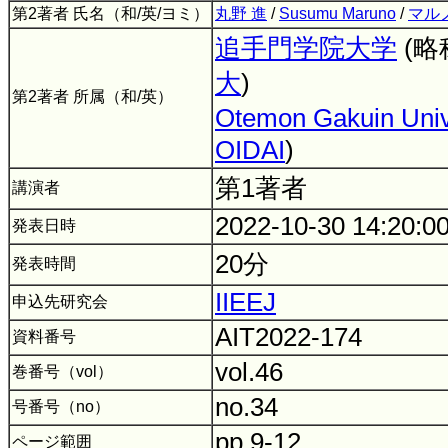
第2著者 氏名（和/英/ヨミ）
丸野 進
/
Susumu Maruno
/
マル
追手門学院大学
(略
大
)
第2著者 所属（和/英）
Otemon Gakuin Univ
OIDAI
)
第1著者
講演者
2022-10-30 14:20:0
発表日時
20分
発表時間
IIEEJ
申込先研究会
AIT2022-174
資料番号
vol.46
巻番号（vol）
no.34
号番号（no）
pp.9-12
ページ範囲