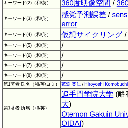
360度映像空間
/
360
キーワード(2)（和/英）
感覚予測誤差
/
sens
キーワード(3)（和/英）
error
仮想サイクリング
キーワード(4)（和/英）
/
キーワード(5)（和/英）
/
キーワード(6)（和/英）
/
キーワード(7)（和/英）
/
キーワード(8)（和/英）
第1著者 氏名（和/英/ヨミ）
菰淵 寛仁
/
Hiroyoshi Komobuchi
追手門学院大学
(略
大
)
第1著者 所属（和/英）
Otemon Gakuin Univ
OIDAI
)