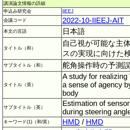
講演論文情報の詳細
申込み研究会
IIEEJ
2022-10-IIEEJ-AIT
会議コード
日本語
本文の言語
自己視が可能な主
タイトル（和）
スの実現に向けた
舵角操作時の予測
サブタイトル（和）
A study for realizing
a sense of agency by
タイトル（英）
body
Estimation of sensor
サブタイトル（英）
during steering angl
HMD
/
HMD
キーワード(1)（和/英）