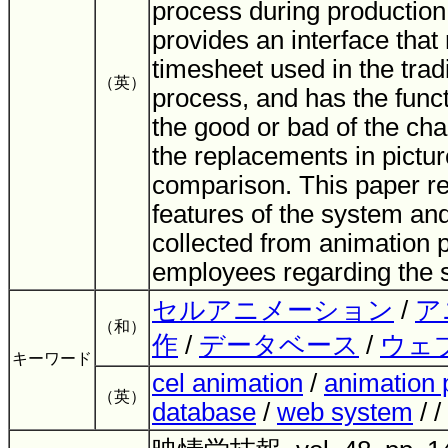
process during production
provides an interface that
timesheet used in the trad
（英）
process, and has the func
the good or bad of the ch
the replacements in pictu
comparison. This paper re
features of the system a
collected from animation 
employees regarding the 
セルアニメーション
/
ア
（和）
作
/
データベース
/
ウェ
キーワード
cel animation
/
animation 
（英）
database
/
web system
/ /