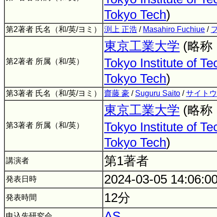
Tokyo Tech
)
第2著者 氏名（和/英/ヨミ）
渕上 正浩
/
Masahiro Fuchiue
/
東京工業大学
(略称
Tokyo Institute of T
第2著者 所属（和/英）
Tokyo Tech
)
第3著者 氏名（和/英/ヨミ）
齋藤 豪
/
Suguru Saito
/
サイトウ
東京工業大学
(略称
Tokyo Institute of T
第3著者 所属（和/英）
Tokyo Tech
)
第1著者
講演者
2024-03-05 14:06:0
発表日時
12分
発表時間
AS
申込先研究会