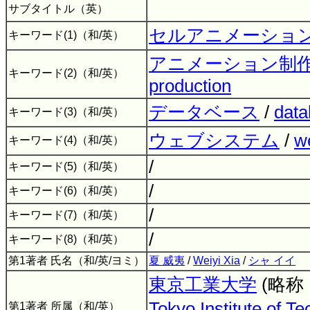
サブタイトル（英）
セルアニメーショ
キーワード(1)（和/英）
アニメーション制
キーワード(2)（和/英）
production
データベース
/
data
キーワード(3)（和/英）
ウェブシステム
/
w
キーワード(4)（和/英）
/
キーワード(5)（和/英）
/
キーワード(6)（和/英）
/
キーワード(7)（和/英）
/
キーワード(8)（和/英）
第1著者 氏名（和/英/ヨミ）
夏 威夷
/
Weiyi Xia
/
シャ イイ
東京工業大学
(略称
Tokyo Institute of T
第1著者 所属（和/英）