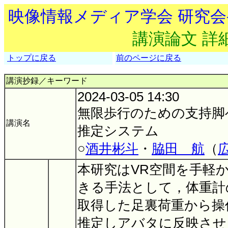
映像情報メディア学会 研究
講演論文 詳
トップに戻る
前のページに戻る
講演抄録／キーワード
2024-03-05 14:30
無限歩行のための支持脚
講演名
推定システム
○
酒井彬斗
・
脇田 航
（
本研究はVR空間を手軽
きる手法として，体重計
取得した足裏荷重から操
推定しアバタに反映させ