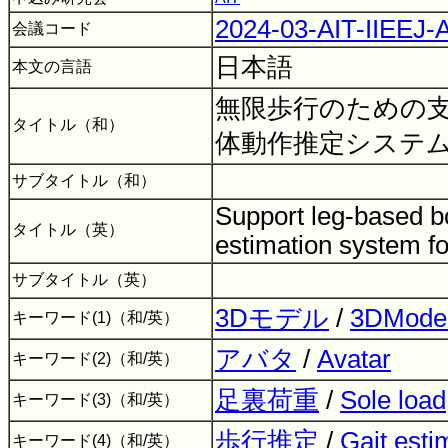
2024-03-AIT-IIEEJ
会議コード
日本語
本文の言語
無限歩行のための
タイトル（和）
体動作推定システ
サブタイトル（和）
Support leg-based b
タイトル（英）
estimation system fo
サブタイトル（英）
3Dモデル
/
3DMode
キーワード(1)（和/英）
アバタ
/
Avatar
キーワード(2)（和/英）
足裏荷重
/
Sole load
キーワード(3)（和/英）
歩行推定
/
Gait esti
キーワード(4)（和/英）