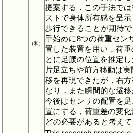
提案する．この手法では
ストで身体所有感を呈示
歩行できることが期待で
手始めに8つの荷重セン
（和）
置した装置を用い，荷重
とに足腰の位置を推定し
片足立ちや前方移動は実
移を再現できたが，右方
なり，また瞬間的な遷移
今後はセンサの配置を足
置にする，荷重差の変化
どの必要があると考え