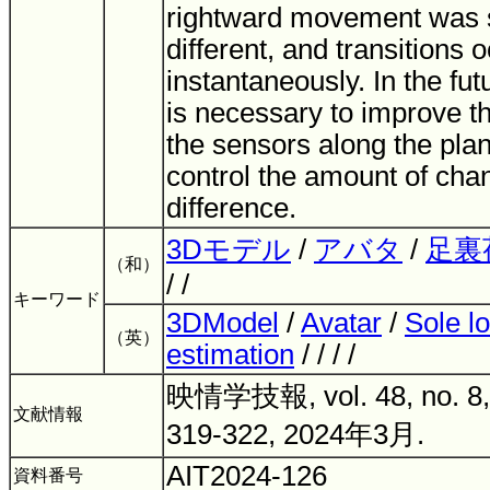
rightward movement was si
different, and transitions 
instantaneously. In the fut
is necessary to improve t
the sensors along the plan
control the amount of chan
difference.
3Dモデル
/
アバタ
/
足裏
（和）
/ /
キーワード
3DModel
/
Avatar
/
Sole l
（英）
estimation
/ / / /
映情学技報, vol. 48, no. 8, 
文献情報
319-322, 2024年3月.
AIT2024-126
資料番号