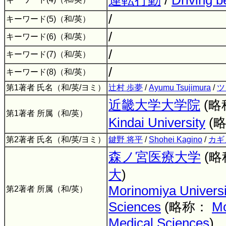
運転行動
/
Driving b
/
キーワード(5)（和/英）
/
キーワード(6)（和/英）
/
キーワード(7)（和/英）
/
キーワード(8)（和/英）
第1著者 氏名（和/英/ヨミ）
辻村 歩夢
/
Ayumu Tsujimura
/
ツ
近畿大学大学院
(略
第1著者 所属（和/英）
Kindai University
(
第2著者 氏名（和/英/ヨミ）
鍵野 将平
/
Shohei Kagino
/
カギ
森ノ宮医療大学
(
大
)
Morinomiya Universi
第2著者 所属（和/英）
Sciences
(略称：
Mo
Medical Sciences
)