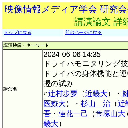
映像情報メディア学会 研究
講演論文 詳
トップに戻る
前のページに戻る
講演抄録／キーワード
2024-06-06 14:35
ドライバモニタリング技
ドライバの身体機能と運
握の試み
講演名
○
辻村歩夢
（
近畿大
）・
医療大
）・
杉山 治
（
近
吾
・
蓮花一己
（
帝塚山大
畿大
）