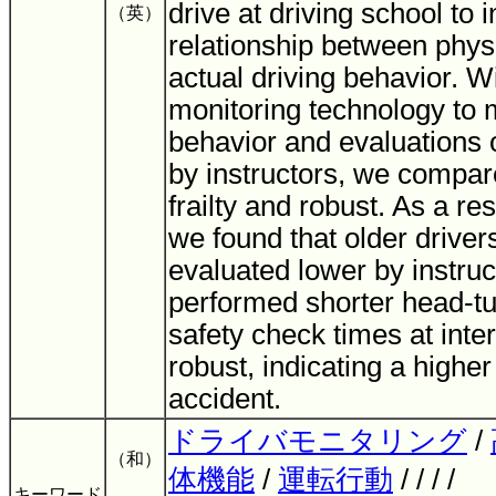
drive at driving school to 
（英）
relationship between physi
actual driving behavior. W
monitoring technology to
behavior and evaluations o
by instructors, we compa
frailty and robust. As a res
we found that older drivers
evaluated lower by instruc
performed shorter head-tu
safety check times at inte
robust, indicating a higher r
accident.
ドライバモニタリング
/
（和）
体機能
/
運転行動
/ / / /
キーワード