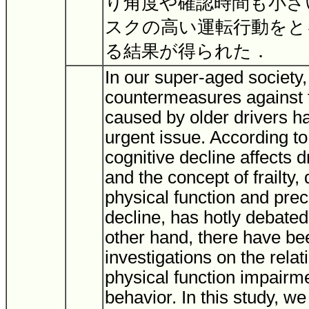
り角度や確認時間も小さ
スクの高い運転行動をと
る結果が得られた．
In our super-aged society,
countermeasures against t
caused by older drivers 
urgent issue. According to
cognitive decline affects d
and the concept of frailty, 
physical function and prec
decline, has hotly debated
other hand, there have be
investigations on the rela
physical function impairm
behavior. In this study, w