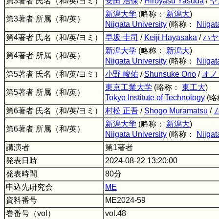
第3著者 氏名（和/英/ヨミ）
安田 浩保
/
Hiroyasu Yasuda
/
ヤ
新潟大学
(略称：
新潟大
)
第3著者 所属（和/英）
Niigata University
(略称：
Niigat
第4著者 氏名（和/英/ヨミ）
早坂 圭司
/
Keiji Hayasaka
/
ハヤ
新潟大学
(略称：
新潟大
)
第4著者 所属（和/英）
Niigata University
(略称：
Niigat
第5著者 氏名（和/英/ヨミ）
小野 峻佑
/
Shunsuke Ono
/
オノ
東京工業大学
(略称：
東工大
)
第5著者 所属（和/英）
Tokyo Institute of Technology
(
第6著者 氏名（和/英/ヨミ）
村松 正吾
/
Shogo Muramatsu
/
新潟大学
(略称：
新潟大
)
第6著者 所属（和/英）
Niigata University
(略称：
Niigat
講演者
第1著者
発表日時
2024-08-22 13:20:00
発表時間
80分
申込先研究会
ME
資料番号
ME2024-59
巻番号（vol）
vol.48