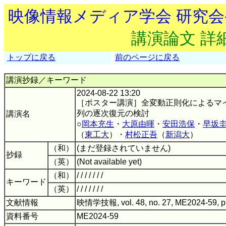
映像情報メディア学会 研究
講演論文 詳
トップに戻る
前のページに戻る
講演抄録／キーワード
2024-08-22 13:20
［ポスター講演］全変動正則化によるマ
列の逐次復元の検討
講演名
○
岡本充生
・
大原由暉
・
安田浩保
・
早坂
（
東工大
）・
村松正吾
（
新潟大
）
（和）
(まだ登録されていません)
抄録
（英）
(Not available yet)
（和）
/ / / / / / /
キーワード
（英）
/ / / / / / /
文献情報
映情学技報, vol. 48, no. 27, ME2024-59, p
資料番号
ME2024-59