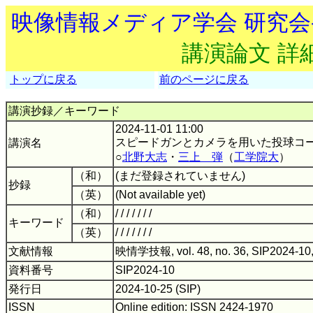
映像情報メディア学会 研究
講演論文 詳
トップに戻る
前のページに戻る
講演抄録／キーワード
2024-11-01 11:00
スピードガンとカメラを用いた投球コ
講演名
○
北野大志
・
三上 弾
（
工学院大
）
（和）
(まだ登録されていません)
抄録
（英）
(Not available yet)
（和）
/ / / / / / /
キーワード
（英）
/ / / / / / /
文献情報
映情学技報, vol. 48, no. 36, SIP2024-10,
資料番号
SIP2024-10
発行日
2024-10-25 (SIP)
ISSN
Online edition: ISSN 2424-1970