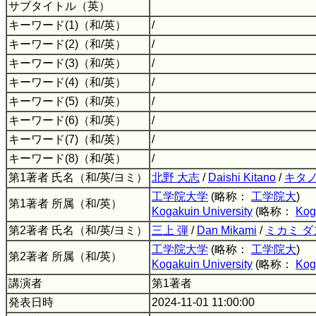
サブタイトル（英）
キーワード(1)（和/英）
/
キーワード(2)（和/英）
/
キーワード(3)（和/英）
/
キーワード(4)（和/英）
/
キーワード(5)（和/英）
/
キーワード(6)（和/英）
/
キーワード(7)（和/英）
/
キーワード(8)（和/英）
/
第1著者 氏名（和/英/ヨミ）
北野 大志
/
Daishi Kitano
/
キタノ
工学院大学
(略称：
工学院大
)
第1著者 所属（和/英）
Kogakuin University
(略称：
Kog
第2著者 氏名（和/英/ヨミ）
三上 弾
/
Dan Mikami
/
ミカミ ダ
工学院大学
(略称：
工学院大
)
第2著者 所属（和/英）
Kogakuin University
(略称：
Kog
講演者
第1著者
発表日時
2024-11-01 11:00:00