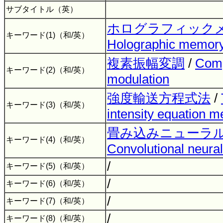
サブタイトル（英）
ホログラフィック
キーワード(1)（和/英）
Holographic memor
複素振幅変調
/
Comp
キーワード(2)（和/英）
modulation
強度輸送方程式法
/
キーワード(3)（和/英）
intensity equation m
畳み込みニューラ
キーワード(4)（和/英）
Convolutional neura
/
キーワード(5)（和/英）
/
キーワード(6)（和/英）
/
キーワード(7)（和/英）
/
キーワード(8)（和/英）