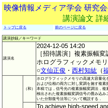
映像情報メディア学会 研究
講演論文 詳
トップに戻る
前のページに戻る
講演抄録／キーワード
2024-12-05 14:20
［招待講演］複素振幅変
講演名
ホログラフィックメモ
○
文仙正俊
・
西村知紘
（
ホログラフィックメモリの高速大容量化
および位相の両方に対し変調を施す複素
（和）
本稿では，信号光の複素振幅変調法，複
検出された複素振幅変調信号の畳み込み
いた分類復号法等について概説する．
To achieve high-speed and