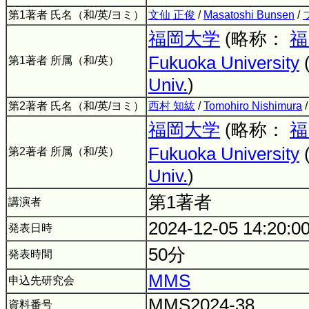
第1著者 氏名（和/英/ヨミ）
文仙 正俊
/
Masatoshi Bunsen
/
福岡大学
(略称：
福
Fukuoka University
第1著者 所属（和/英）
Univ.
)
第2著者 氏名（和/英/ヨミ）
西村 知紘
/
Tomohiro Nishimura
福岡大学
(略称：
福
Fukuoka University
第2著者 所属（和/英）
Univ.
)
第1著者
講演者
2024-12-05 14:20:0
発表日時
50分
発表時間
MMS
申込先研究会
MMS2024-38
資料番号