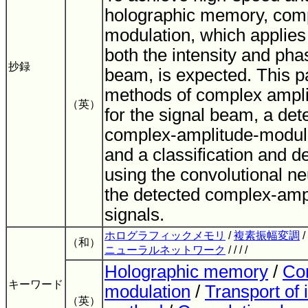
holographic memory, com
modulation, which applies
both the intensity and pha
抄録
beam, is expected. This p
methods of complex ampli
（英）
for the signal beam, a det
complex-amplitude-modul
and a classification and 
using the convolutional ne
the detected complex-amp
signals.
ホログラフィックメモリ
/
複素振幅変調
/
（和）
ニューラルネットワーク
/ / / /
Holographic memory
/
Co
キーワード
modulation
/
Transport of 
（英）