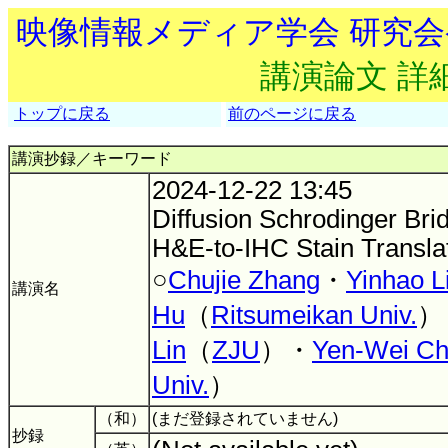
映像情報メディア学会 研究
講演論文 詳
トップに戻る
前のページに戻る
講演抄録／キーワード
2024-12-22 13:45
Diffusion Schrodinger Bri
H&E-to-IHC Stain Transla
○
Chujie Zhang
・
Yinhao L
講演名
Hu
（
Ritsumeikan Univ.
）
Lin
（
ZJU
）・
Yen-Wei C
Univ.
）
（和）
(まだ登録されていません)
抄録