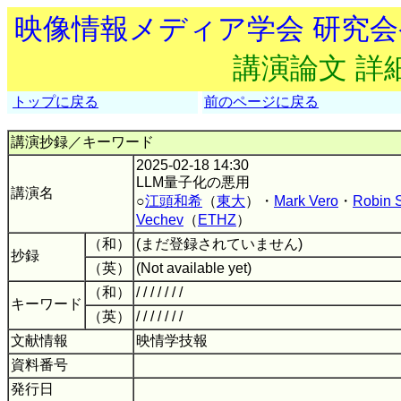
映像情報メディア学会 研究
講演論文 詳
トップに戻る
前のページに戻る
講演抄録／キーワード
2025-02-18 14:30
LLM量子化の悪用
講演名
○
江頭和希
（
東大
）・
Mark Vero
・
Robin 
Vechev
（
ETHZ
）
（和）
(まだ登録されていません)
抄録
（英）
(Not available yet)
（和）
/ / / / / / /
キーワード
（英）
/ / / / / / /
文献情報
映情学技報
資料番号
発行日