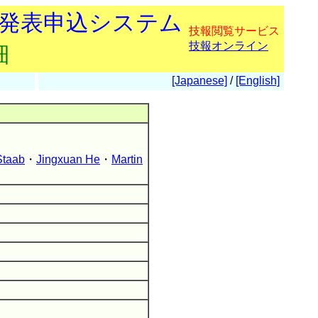
会発表申込システム
技報閲覧サービス
技報オンライン
細
[Japanese]
/
[English]
Staab
・
Jingxuan He
・
Martin