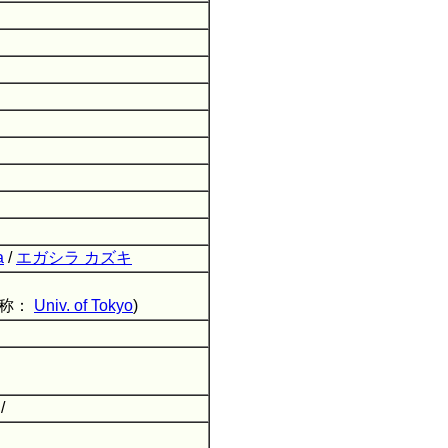
a
/
エガシラ カズキ
略称：
Univ. of Tokyo
)
/