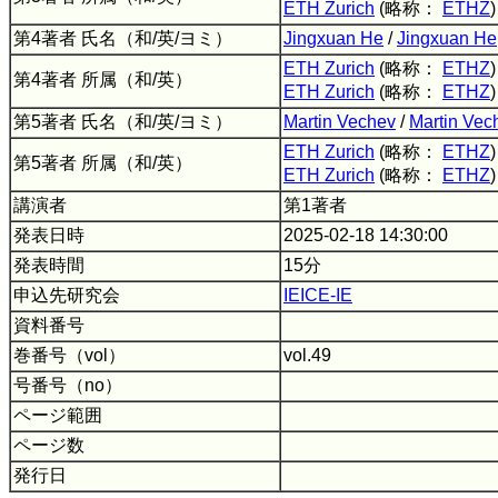
ETH Zurich
(略称：
ETHZ
)
第4著者 氏名（和/英/ヨミ）
Jingxuan He
/
Jingxuan He
ETH Zurich
(略称：
ETHZ
)
第4著者 所属（和/英）
ETH Zurich
(略称：
ETHZ
)
第5著者 氏名（和/英/ヨミ）
Martin Vechev
/
Martin Vec
ETH Zurich
(略称：
ETHZ
)
第5著者 所属（和/英）
ETH Zurich
(略称：
ETHZ
)
講演者
第1著者
発表日時
2025-02-18 14:30:00
発表時間
15分
申込先研究会
IEICE-IE
資料番号
巻番号（vol）
vol.49
号番号（no）
ページ範囲
ページ数
発行日