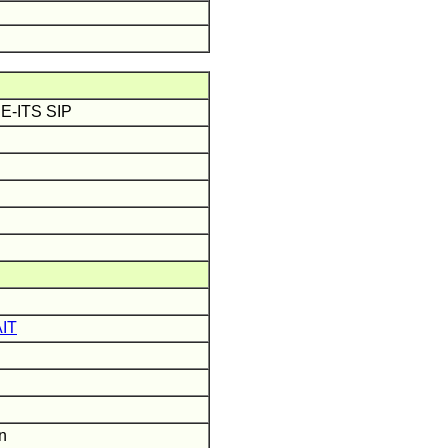
CE-ITS SIP
AIT
on