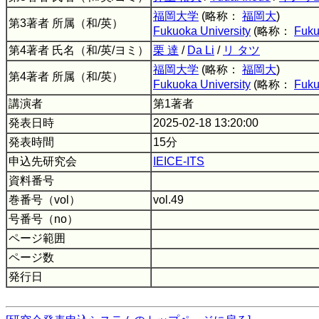
福岡大学
(略称：
福岡大
)
第3著者 所属（和/英）
Fukuoka University
(略称：
Fuku
第4著者 氏名（和/英/ヨミ）
栗 達
/
Da Li
/
リ タツ
福岡大学
(略称：
福岡大
)
第4著者 所属（和/英）
Fukuoka University
(略称：
Fuku
講演者
第1著者
発表日時
2025-02-18 13:20:00
発表時間
15分
申込先研究会
IEICE-ITS
資料番号
巻番号（vol）
vol.49
号番号（no）
ページ範囲
ページ数
発行日