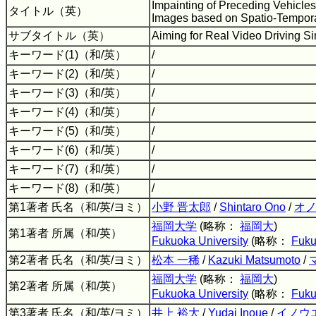
Impainting of Preceding Vehicle
タイトル（英）
Images based on Spatio-Tempor
サブタイトル（英）
Aiming for Real Video Driving S
キーワード(1)（和/英）
/
キーワード(2)（和/英）
/
キーワード(3)（和/英）
/
キーワード(4)（和/英）
/
キーワード(5)（和/英）
/
キーワード(6)（和/英）
/
キーワード(7)（和/英）
/
キーワード(8)（和/英）
/
第1著者 氏名（和/英/ヨミ）
小野 晋太郎
/
Shintaro Ono
/
オノ
福岡大学
(略称：
福岡大
)
第1著者 所属（和/英）
Fukuoka University
(略称：
Fuku
第2著者 氏名（和/英/ヨミ）
松本 一稀
/
Kazuki Matsumoto
/
福岡大学
(略称：
福岡大
)
第2著者 所属（和/英）
Fukuoka University
(略称：
Fuku
第3著者 氏名（和/英/ヨミ）
井上 裕大
/
Yudai Inoue
/
イノウ