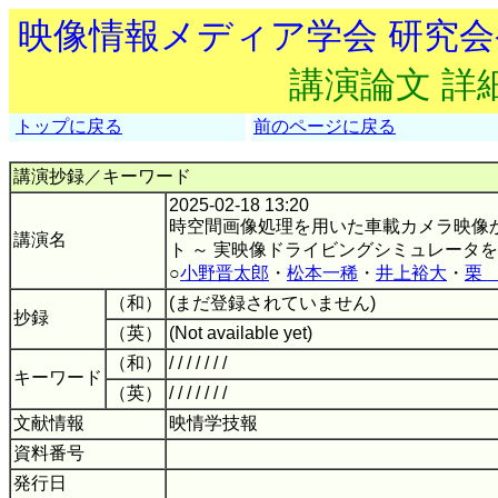
映像情報メディア学会 研究
講演論文 詳
トップに戻る
前のページに戻る
講演抄録／キーワード
2025-02-18 13:20
時空間画像処理を用いた車載カメラ映像
講演名
ト ～ 実映像ドライビングシミュレータを
○
小野晋太郎
・
松本一稀
・
井上裕大
・
栗
（和）
(まだ登録されていません)
抄録
（英）
(Not available yet)
（和）
/ / / / / / /
キーワード
（英）
/ / / / / / /
文献情報
映情学技報
資料番号
発行日