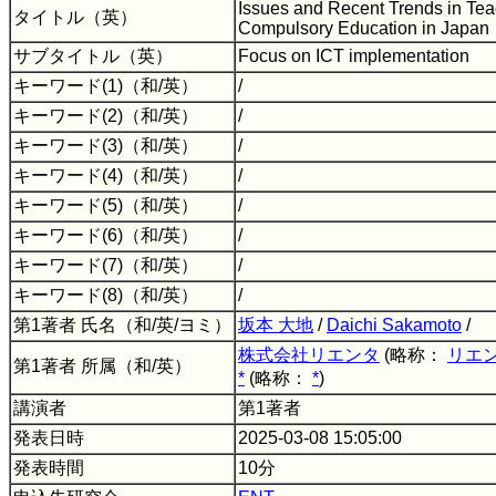
Issues and Recent Trends in Teac
タイトル（英）
Compulsory Education in Japan
サブタイトル（英）
Focus on ICT implementation
キーワード(1)（和/英）
/
キーワード(2)（和/英）
/
キーワード(3)（和/英）
/
キーワード(4)（和/英）
/
キーワード(5)（和/英）
/
キーワード(6)（和/英）
/
キーワード(7)（和/英）
/
キーワード(8)（和/英）
/
第1著者 氏名（和/英/ヨミ）
坂本 大地
/
Daichi Sakamoto
/
株式会社リエンタ
(略称：
リエ
第1著者 所属（和/英）
*
(略称：
*
)
講演者
第1著者
発表日時
2025-03-08 15:05:00
発表時間
10分