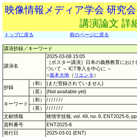
映像情報メディア学会 研究
講演論文 詳
トップに戻る
前のページに戻る
講演抄録／キーワード
2025-03-08 15:05
［ポスター講演］日本の義務教育におけ
講演名
ついて ～ ICT導入を中心に ～
○
坂本大地
（
リエンタ
）
（和）
(まだ登録されていません)
抄録
（英）
(Not available yet)
（和）
/ / / / / / /
キーワード
（英）
/ / / / / / /
文献情報
映情学技報, vol. 49, no. 9, ENT2025-6, pp
資料番号
ENT2025-6
発行日
2025-03-01 (ENT)