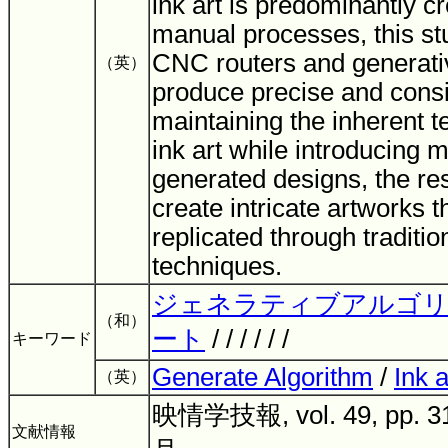
ink art is predominantly c
manual processes, this st
CNC routers and generativ
（英）
produce precise and consi
maintaining the inherent t
ink art while introducing 
generated designs, the re
create intricate artworks 
replicated through traditi
techniques.
ジェネラティブアルゴ
（和）
ート
/ / / / / /
キーワード
Generate Algorithm
/
Ink a
（英）
映情学技報, vol. 49, pp. 3
文献情報