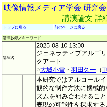
映像情報メディア学会 研究
講演論文 詳
トップに戻る
前のページに戻る
講演抄録／キーワード
2025-03-10 13:00
ジェネラティブアルゴ
講演名
クアート
○
大城小雪
・
羽田久一
（
T
本研究ではアルコールイ
観的な制作方法に機械的
ズムを組み合わせること
表現の可能性を探求する