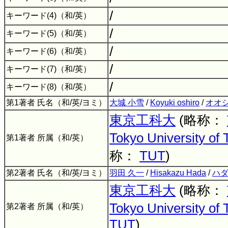
/
キーワード(4)（和/英）
/
キーワード(5)（和/英）
/
キーワード(6)（和/英）
/
キーワード(7)（和/英）
/
キーワード(8)（和/英）
第1著者 氏名（和/英/ヨミ）
大城 小雪
/
Koyuki oshiro
/
オオシ
東京工科大
(略称：
Tokyo University of
第1著者 所属（和/英）
称：
TUT
)
第2著者 氏名（和/英/ヨミ）
羽田 久一
/
Hisakazu Hada
/
ハダ
東京工科大
(略称：
Tokyo University of
第2著者 所属（和/英）
TUT
)