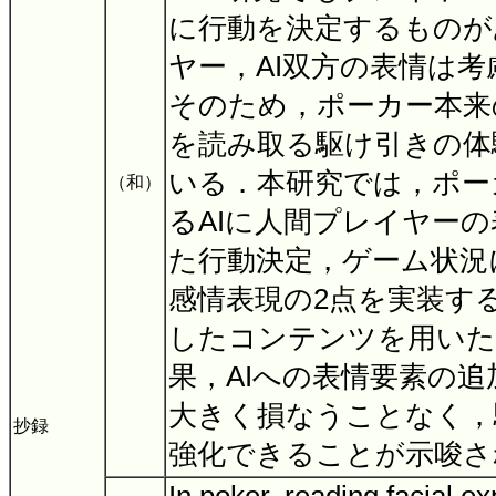
に行動を決定するものが
ヤー，AI双方の表情は
そのため，ポーカー本来
を読み取る駆け引きの体
いる．本研究では，ポー
（和）
るAIに人間プレイヤー
た行動決定，ゲーム状況
感情表現の2点を実装する
したコンテンツを用いた
果，AIへの表情要素の
大きく損なうことなく，
抄録
強化できることが示唆