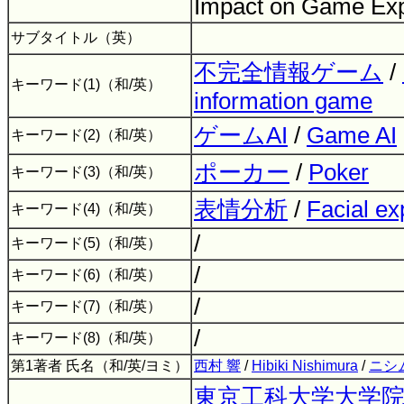
Impact on Game Ex
サブタイトル（英）
不完全情報ゲーム
/
キーワード(1)（和/英）
information game
ゲームAI
/
Game AI
キーワード(2)（和/英）
ポーカー
/
Poker
キーワード(3)（和/英）
表情分析
/
Facial ex
キーワード(4)（和/英）
/
キーワード(5)（和/英）
/
キーワード(6)（和/英）
/
キーワード(7)（和/英）
/
キーワード(8)（和/英）
第1著者 氏名（和/英/ヨミ）
西村 響
/
Hibiki Nishimura
/
ニシ
東京工科大学大学