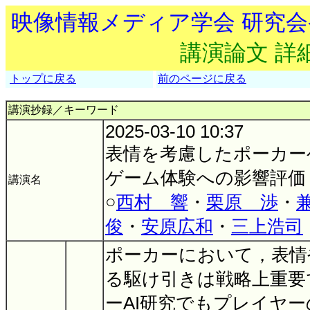
映像情報メディア学会 研究
講演論文 詳
トップに戻る
前のページに戻る
講演抄録／キーワード
2025-03-10 10:37
表情を考慮したポーカー
ゲーム体験への影響評価
講演名
○
西村 響
・
栗原 渉
・
俊
・
安原広和
・
三上浩司
ポーカーにおいて，表情
る駆け引きは戦略上重要
ーAI研究でもプレイヤ