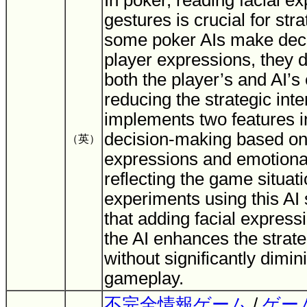
In poker, reading facial e
gestures is crucial for str
some poker AIs make dec
player expressions, they 
both the player’s and AI’s
reducing the strategic inte
implements two features i
decision-making based on
（英）
expressions and emotiona
reflecting the game situat
experiments using this AI
that adding facial express
the AI enhances the strate
without significantly dimin
gameplay.
不完全情報ゲーム
/
ゲーム