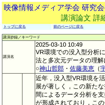
映像情報メディア学会 研究
講演論文 詳
トップに戻る
前のページに戻る
講演抄録／キーワード
2025-03-10 10:49
VR環境での没入型分析
講演名
法と多次元データの理解
○
神山哲郎
・
佐藤美恵
（
近年，没入型VR環境を
展が著しく，この新たな
間によるデータ分析を支
が形成されており，この