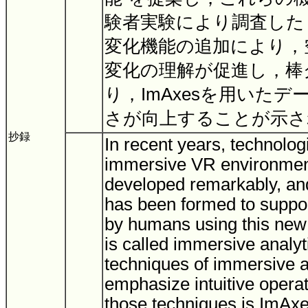
験者実験により調査した
変化機能の追加により，
変化の理解が促進し，棒
り，ImAxesを用いた
さが向上することが示
抄録
In recent years, technologi
immersive VR environmen
developed remarkably, an
has been formed to suppor
by humans using this new
is called immersive analyti
techniques of immersive a
emphasize intuitive operat
those techniques is ImAx