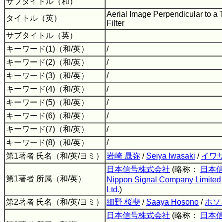
サブタイトル（和）
Aerial Image Perpendicular to a 
タイトル（英）
Filter
サブタイトル（英）
キーワード(1)（和/英）
/
キーワード(2)（和/英）
/
キーワード(3)（和/英）
/
キーワード(4)（和/英）
/
キーワード(5)（和/英）
/
キーワード(6)（和/英）
/
キーワード(7)（和/英）
/
キーワード(8)（和/英）
/
第1著者 氏名（和/英/ヨミ）
岩崎 晟弥
/
Seiya Iwasaki
/
イワ
日本信号株式会社
(略称：
日本
第1著者 所属（和/英）
Nippon Signal Company Limited
Ltd.
)
第2著者 氏名（和/英/ヨミ）
細野 桜斐
/
Saaya Hosono
/
ホソ
日本信号株式会社
(略称：
日本