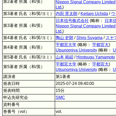
第2著者 所属（和/英）
Nippon Signal Company Limited
Ltd.
)
第3著者 氏名（和/英/ヨミ）
内田 景太朗
/
Keitaro Uchida
/
ウ
日本信号株式会社
(略称：
日本
第3著者 所属（和/英）
Nippon Signal Company Limited
Ltd.
)
第4著者 氏名（和/英/ヨミ）
陶山 史朗
/
Shiro Suyama
/
スヤ
宇都宮大学
(略称：
宇都宮大
)
第4著者 所属（和/英）
Utsunomiya University
(略称：
U
第5著者 氏名（和/英/ヨミ）
山本 裕紹
/
Hirotsugu Yamamoto
宇都宮大学
(略称：
宇都宮大
)
第5著者 所属（和/英）
Utsunomiya University
(略称：
U
講演者
第1著者
発表日時
2025-07-24 09:40:00
発表時間
15分
申込先研究会
SMC
資料番号
巻番号（vol）
vol.