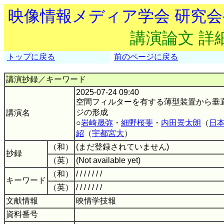
映像情報メディア学会 研究
講演論文 詳
トップに戻る
前のページに戻る
講演抄録／キーワード
2025-07-24 09:40
空間フィルターを有する薄型装置から垂
ジの形成
講演名
○
岩崎晟弥
・
細野桜斐
・
内田景太朗
（
日
紹
（
宇都宮大
）
（和）
(まだ登録されていません)
抄録
（英）
(Not available yet)
（和）
/ / / / / / /
キーワード
（英）
/ / / / / / /
文献情報
映情学技報
資料番号