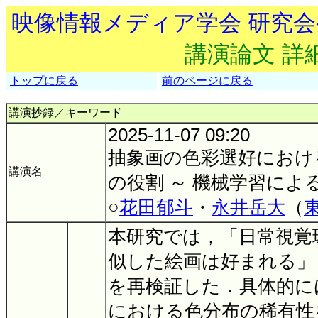
映像情報メディア学会 研究
講演論文 詳
トップに戻る
前のページに戻る
講演抄録／キーワード
2025-11-07 09:20
抽象画の色彩選好におけ
講演名
の役割 ～ 機械学習によ
○
花田郁斗
・
永井岳大
（
本研究では，「日常視覚
似した絵画は好まれる」
を再検証した．具体的に
における色分布の稀有性