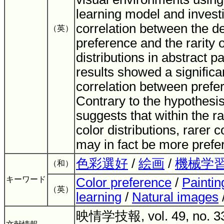
learning model and invest
correlation between the d
（英）
preference and the rarity o
distributions in abstract p
results showed a significa
correlation between prefer
Contrary to the hypothesis
suggests that within the r
color distributions, rarer c
may in fact be more prefe
色彩選好
/
絵画
/
機械学
（和）
キーワード
Color preference
/
Paintin
（英）
learning
/
Natural images
/
映情学技報, vol. 49, no. 33,