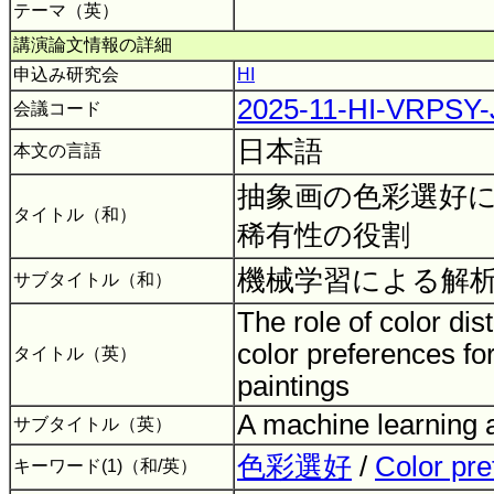
テーマ（英）
講演論文情報の詳細
申込み研究会
HI
2025-11-HI-VRPSY
会議コード
日本語
本文の言語
抽象画の色彩選好
タイトル（和）
稀有性の役割
機械学習による解
サブタイトル（和）
The role of color dist
color preferences fo
タイトル（英）
paintings
A machine learning 
サブタイトル（英）
色彩選好
/
Color pre
キーワード(1)（和/英）