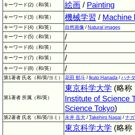
絵画
/
Painting
キーワード(2)（和/英）
機械学習
/
Machine 
キーワード(3)（和/英）
キーワード(4)（和/英）
自然画像
/
Natural images
/
キーワード(5)（和/英）
/
キーワード(6)（和/英）
/
キーワード(7)（和/英）
/
キーワード(8)（和/英）
第1著者 氏名（和/英/ヨミ）
花田 郁斗
/
Ikuto Hanada
/
ハナダ
東京科学大学
(略称
Institute of Science
第1著者 所属（和/英）
Science Tokyo
)
第2著者 氏名（和/英/ヨミ）
永井 岳大
/
Takehiro Nagai
/
ナガ
東京科学大学
(略称