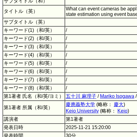
サブタイトル（和）
What can event cameras be app
タイトル（英）
state estimation using event ba
サブタイトル（英）
キーワード(1)（和/英）
/
キーワード(2)（和/英）
/
キーワード(3)（和/英）
/
キーワード(4)（和/英）
/
キーワード(5)（和/英）
/
キーワード(6)（和/英）
/
キーワード(7)（和/英）
/
キーワード(8)（和/英）
/
第1著者 氏名（和/英/ヨミ）
五十川 麻理子
/
Mariko Isogawa
慶應義塾大学
(略称：
慶大
)
第1著者 所属（和/英）
Keio University
(略称：
Keio
)
講演者
第1著者
発表日時
2025-11-21 15:20:00
発表時間
30分