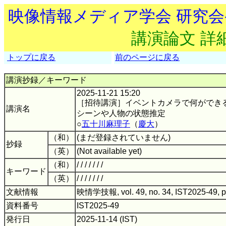
映像情報メディア学会 研究
講演論文 詳
トップに戻る
前のページに戻る
講演抄録／キーワード
2025-11-21 15:20
［招待講演］イベントカメラで何ができ
講演名
シーンや人物の状態推定
○
五十川麻理子
（
慶大
）
（和）
(まだ登録されていません)
抄録
（英）
(Not available yet)
（和）
/ / / / / / /
キーワード
（英）
/ / / / / / /
文献情報
映情学技報, vol. 49, no. 34, IST2025-49, 
資料番号
IST2025-49
発行日
2025-11-14 (IST)