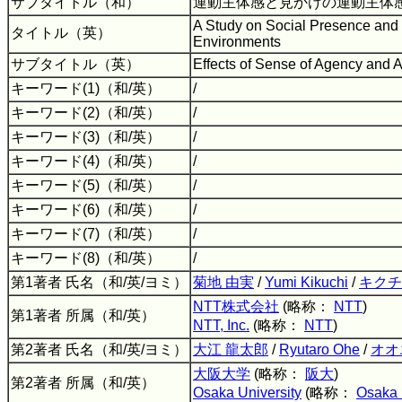
サブタイトル（和）
運動主体感と見かけの運動主体
A Study on Social Presence and
タイトル（英）
Environments
サブタイトル（英）
Effects of Sense of Agency and
キーワード(1)（和/英）
/
キーワード(2)（和/英）
/
キーワード(3)（和/英）
/
キーワード(4)（和/英）
/
キーワード(5)（和/英）
/
キーワード(6)（和/英）
/
キーワード(7)（和/英）
/
キーワード(8)（和/英）
/
第1著者 氏名（和/英/ヨミ）
菊地 由実
/
Yumi Kikuchi
/
キクチ
NTT株式会社
(略称：
NTT
)
第1著者 所属（和/英）
NTT, Inc.
(略称：
NTT
)
第2著者 氏名（和/英/ヨミ）
大江 龍太郎
/
Ryutaro Ohe
/
オオ
大阪大学
(略称：
阪大
)
第2著者 所属（和/英）
Osaka University
(略称：
Osaka 