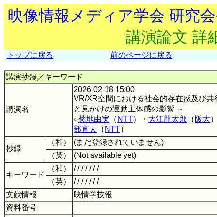
映像情報メディア学会 研究
講演論文 詳
トップに戻る
前のページに戻る
講演抄録／キーワード
2026-02-18 15:00
VR/XR空間における社会的存在感及び共
と見かけの運動主体感の影響 ～
講演名
○
菊地由実
（
NTT
）・
大江龍太郎
（
阪大
部直人
（
NTT
）
（和）
(まだ登録されていません)
抄録
（英）
(Not available yet)
（和）
/ / / / / / /
キーワード
（英）
/ / / / / / /
文献情報
映情学技報
資料番号