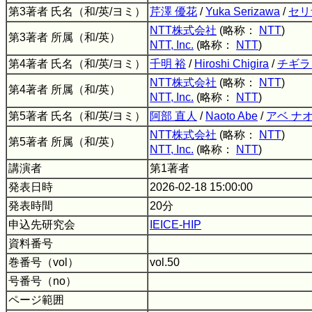
第3著者 氏名（和/英/ヨミ）
芹澤 優花
/
Yuka Serizawa
/
セリ
NTT株式会社
(略称：
NTT
)
第3著者 所属（和/英）
NTT, Inc.
(略称：
NTT
)
第4著者 氏名（和/英/ヨミ）
千明 裕
/
Hiroshi Chigira
/
チギラ
NTT株式会社
(略称：
NTT
)
第4著者 所属（和/英）
NTT, Inc.
(略称：
NTT
)
第5著者 氏名（和/英/ヨミ）
阿部 直人
/
Naoto Abe
/
アベ ナ
NTT株式会社
(略称：
NTT
)
第5著者 所属（和/英）
NTT, Inc.
(略称：
NTT
)
講演者
第1著者
発表日時
2026-02-18 15:00:00
発表時間
20分
申込先研究会
IEICE-HIP
資料番号
巻番号（vol）
vol.50
号番号（no）
ページ範囲