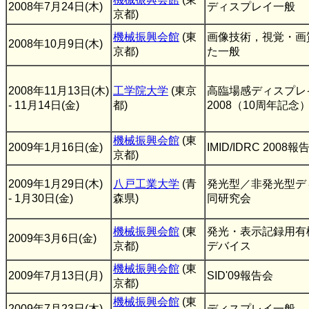
2008年7月24日(木)
ディスプレイ一般
京都)
機械振興会館
(東
画像技術，視覚・画
2008年10月9日(木)
京都)
た一般
2008年11月13日(木)
工学院大学
(東京
高臨場感ディスプレ
- 11月14日(金)
都)
2008（10周年記念
機械振興会館
(東
2009年1月16日(金)
IMID/IDRC 2008報
京都)
2009年1月29日(木)
八戸工業大学
(青
発光型／非発光型デ
- 1月30日(金)
森県)
同研究会
機械振興会館
(東
発光・表示記録用有
2009年3月6日(金)
京都)
デバイス
機械振興会館
(東
2009年7月13日(月)
SID'09報告会
京都)
機械振興会館
(東
2009年7月23日(木)
ディスプレイ一般