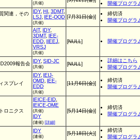
(共催)
開催プログラ
IDY
,
HI
,
3DMT
,
質関連，その
締切済
[
7月31日(金)
]
LSJ
,
IEE-OQD
開催プログラ
(共催)
AIT
,
IDY
,
3DMT
,
IEE-
開催プログラ
EDD
,
IIEEJ
,
[
NULL
]
VRSJ
(共催)
詳細はこちら
IDY
,
SID-JC
IMID2009報告会
[
NULL
]
(共催)
開催プログラ
IDY
,
IEIJ-
締切済
OMD
,
IEE-
ィスプレイ
[
11月6日(金)
]
EDD
開催プログラ
(共催)
IEICE-EID
,
IEICE-OME
締切済
トロニクス
[
5月14日(金)
]
(共催)
開催プログラ
IDY
(連催)
[詳細]
締切済
IDY
[
5月18日(火)
]
(連催)
開催プログラ