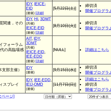
IDY
,
IEICE-
締切済
EID
[
5月22日(土)
]
開催プログラ
(連催)
[詳細]
IDY
,
HI
,
3DMT
質関連，その
締切済
(共催)
[
8月10日(火)
]
IEICE-EID
開催プログラ
(連催)
[詳細]
AIT
,
IDY
,
3DMT
イフォーラム
(共催)
ビ時代の高臨場感
[
NULL
]
詳細はこちら
IEICE-EID
,
IEE-EDD
(連催)
[詳細]
締切済
IDY
日本支部主催）
[
9月15日(水)
]
(連催)
開催プログラ
詳細はこちら
IDY
,
IEE-EDD
,
ィスプレイ
IEIJ-OMD
[
11月7日(日)
]
締切済
(連催)
開催プログラ
次ページ]