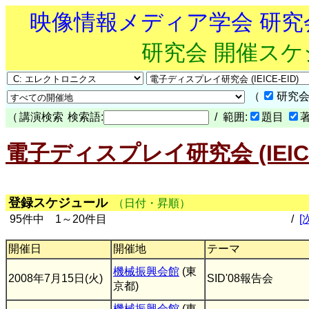
映像情報メディア学会 研
研究会 開催ス
（
研究会
（
講演検索
検索語:
/ 範囲:
題目
電子ディスプレイ研究会 (IEICE
登録スケジュール
（日付・昇順）
95件中 1～20件目
/
[
開催日
開催地
テーマ
機械振興会館
(東
2008年7月15日(火)
SID'08報告会
京都)
機械振興会館
(東