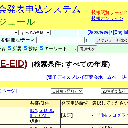
究会発表申込システム
技報閲覧サービス
技報オンライン
ケジュール
[Japanese]
/
[Englis
名/開催地/テーマ
）→
著者
所属
抄録
キーワード
）→
-EID)
(検索条件: すべての年度)
[電子ディスプレイ研究会ホームページへ
次ページ]
共催/併催
発表申込締切
選択してくださ
IDY
,
SID-JC
,
[未定]
開催プログラ
IEIJ-OMD
(共催)
締切済