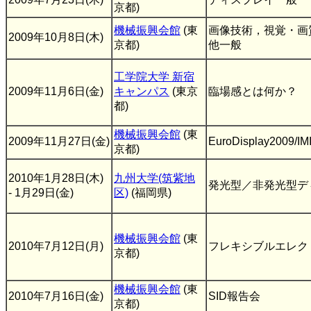
京都)
機械振興会館
(東
画像技術，視覚・画
2009年10月8日(木)
京都)
他一般
工学院大学 新宿
2009年11月6日(金)
キャンパス
(東京
臨場感とは何か？
都)
機械振興会館
(東
2009年11月27日(金)
EuroDisplay2009/
京都)
2010年1月28日(木)
九州大学(筑紫地
発光型／非発光型デ
- 1月29日(金)
区)
(福岡県)
機械振興会館
(東
2010年7月12日(月)
フレキシブルエレク
京都)
機械振興会館
(東
2010年7月16日(金)
SID報告会
京都)