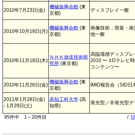
機械振興会館
(東
2010年7月23日(金)
ディスプレイ一般
京都)
機械振興会館
(東
画像技術，視覚・画
2010年10月18日(月)
京都)
他一般
高臨場感ディスプレ
ＮＨＫ放送技術研
2010年11月18日(木)
2010 〜３Dテレ
究所
(東京都)
コンテンツ〜
機械振興会館
(東
2010年11月26日(金)
IMID報告会（SID
京都)
2011年1月28日(金)
高知工科大学
(高
発光型／非発光型デ
- 1月29日(土)
知県)
95件中 1～20件目
/
[