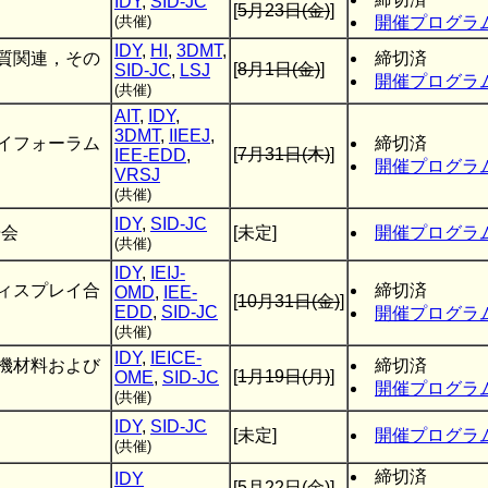
IDY
,
SID-JC
[
5月23日(金)
]
(共催)
開催プログラ
IDY
,
HI
,
3DMT
,
質関連，その
締切済
[
8月1日(金)
]
SID-JC
,
LSJ
開催プログラ
(共催)
AIT
,
IDY
,
3DMT
,
IIEEJ
,
イフォーラム
締切済
[
7月31日(木)
]
IEE-EDD
,
）
開催プログラ
VRSJ
(共催)
IDY
,
SID-JC
告会
[未定]
開催プログラ
(共催)
IDY
,
IEIJ-
ィスプレイ合
締切済
OMD
,
IEE-
[
10月31日(金)
]
EDD
,
SID-JC
開催プログラ
(共催)
IDY
,
IEICE-
機材料および
締切済
[
1月19日(月)
]
OME
,
SID-JC
開催プログラ
(共催)
IDY
,
SID-JC
[未定]
開催プログラ
(共催)
締切済
IDY
[
5月22日(金)
]