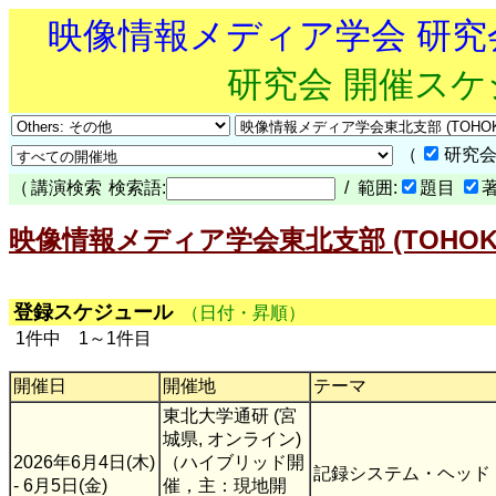
映像情報メディア学会 研
研究会 開催ス
（
研究会
（
講演検索
検索語:
/ 範囲:
題目
映像情報メディア学会東北支部 (TOHOK
登録スケジュール
（日付・昇順）
1件中 1～1件目
開催日
開催地
テーマ
東北大学通研 (宮
城県, オンライン)
2026年6月4日(木)
（ハイブリッド開
記録システム・ヘッド
- 6月5日(金)
催，主：現地開