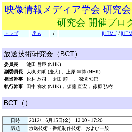
映像情報メディア学会 研究
研究会 開催プロ
トップ
戻る
/
[HTML]
/
[HTM
放送技術研究会（BCT）
委員長
池田 哲臣 (NHK)
副委員長
大槻 知明 (慶大)， 上原 年博 (NHK)
担当幹事
松村 欣司， 太田 順一， 深澤 知巳
執行幹事
田中 祥次 (NHK)， 須藤 直宏， 篠原 弘樹
BCT（）
日時
2012年 6月15日(金) 13:00 - 17:20
議題
放送技術・番組制作技術、および一般