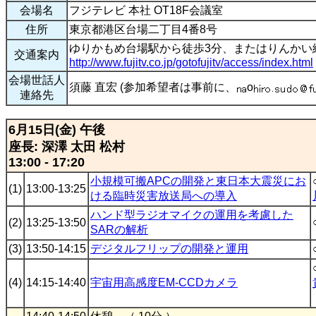
会場名
フジテレビ 本社 OT18F会議室
住所
東京都港区台場二丁目4番8号
ゆりかもめ台場駅から徒歩3分、またはりんかい
交通案内
http://www.fujitv.co.jp/gotofujitv/access/index.html
会場世話人
須藤 直宏 (参加希望者は事前に、
o
連絡先
6月15日(金) 午後
座長: 深澤 太田 松村
13:00 - 17:20
小規模可搬APCの開発と東日本大震災にお
(1)
13:00-13:25
ける臨時災害放送局への導入
ハンド型ラジオマイクの運用を考慮した
(2)
13:25-13:50
SARの解析
(3)
13:50-14:15
デジタルフリップの開発と運用
(4)
14:15-14:40
宇宙用高感度EM-CCDカメラ