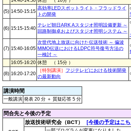
14:40-14:50
休憩 （ 10分 ）
高効率LEDスポットライト・フラッドライ
(5)
14:50-15:15
トの開発
テレビ朝日ARK Aスタジオ照明設備更新 ～
(6)
15:15-15:40
回路制御卓およびスタジオ照明システム ～
次世代地上放送に向けた伝送技術 ～ 偏波
(7)
15:40-16:05
MIMO伝送におけるLDPC符号復号方法の
一検討 ～
16:05-16:20
休憩 （ 15分 ）
［特別講演］
フジテレビにおける技術開発
(8)
16:20-17:20
の最新動向
講演時間
一般講演
発表 20 分 ＋ 質疑応答 5 分
問合先と今後の予定
放送技術研究会（BCT）
[今後の予定はこち
一部プログラムが変更になりました。