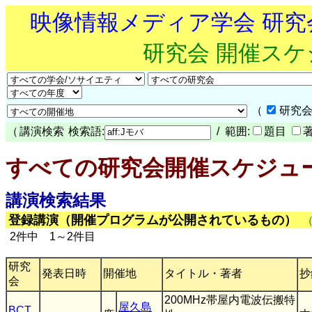
映像情報メディア学会 研
研究会 開催ス
（
研究会
（
講演検索
検索語:
/ 範囲:
題目
すべての研究会開催スケジュ
講演検索結果
登録講演（開催プログラムが公開されているもの）
2件中 1～2件目
研究
発表日時
開催地
タイトル・著者
抄
会
200MHz帯屋内電波伝搬特
屋久島
BCT
,