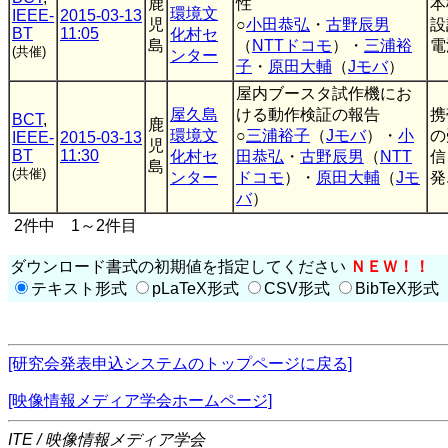
鹿
性
本
環境文
IEEE-
2015-03-13
児
○
小田恭弘
・
古野辰男
設
BT
11:05
化村セ
島
（
NTTドコモ
）・
三浦裕
電
(共催)
ンター
子
・
原田大輔
（
Jモバ
）
屋内ブースタ試作機にお
屋久島
ける動作検証の報告
携
BCT
,
鹿
環境文
○
三浦裕子
（
Jモバ
）・
小
の
IEEE-
2015-03-13
児
BT
11:30
化村セ
田恭弘
・
古野辰男
（
NTT
信
島
(共催)
ンター
ドコモ
）・
原田大輔
（
Jモ
発.
バ
）
2件中 1～2件目
ダウンロード書式の初期値を指定してください
ＮＥＷ！！
テキスト形式
pLaTeX形式
CSV形式
BibTeX形式
[研究会発表申込システムのトップページに戻る]
[映像情報メディア学会ホームページ]
ITE / 映像情報メディア学会