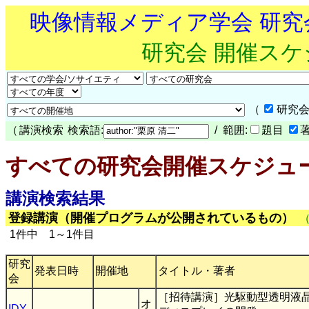
映像情報メディア学会 研
研究会 開催ス
（
研究会
（
講演検索
検索語:
/ 範囲:
題目
すべての研究会開催スケジュ
講演検索結果
登録講演（開催プログラムが公開されているもの）
1件中 1～1件目
研究
発表日時
開催地
タイトル・著者
会
［招待講演］光駆動型透明液
オ
IDY
,