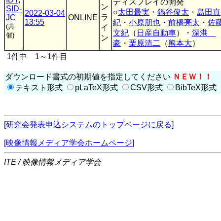
ディスプレイの開発
ン
SID-
○
太田最実
・
鍋谷俊太
・
島田真
2022-03-04
ラ
JC
ONLINE
13:55
紀
・
小原朋也
・
前橋亮太
・
佐
(共
イ
文紀
（
日産自動車
）・
深港
催)
ン
豪
・
栗原清二
（
熊本大
）
1件中 1～1件目
ダウンロード書式の初期値を指定してください
ＮＥＷ！！
テキスト形式
pLaTeX形式
CSV形式
BibTeX形式
[研究会発表申込システムのトップページに戻る]
[映像情報メディア学会ホームページ]
ITE / 映像情報メディア学会