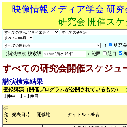
映像情報メディア学会 研
研究会 開催ス
（
研究会
（
講演検索
検索語:
/ 範囲:
題目
すべての研究会開催スケジュ
講演検索結果
登録講演（開催プログラムが公開されているもの）
1件中 1～1件目
研
究
発表日時
開催地
タイトル・著者
会