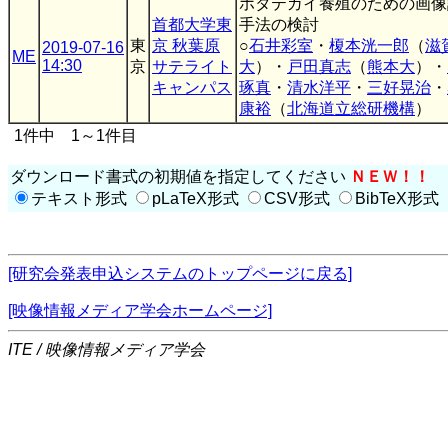
ホタテガイ養殖のための画像
首都大学東
手法の検討
東
京 秋葉原
○
石井彩室
・
榎本洸一郎
（
滋
2019-07-16
ME
14:30
京
サテライト
大
）・
戸田真志
（
熊本大
）・
キャンパス
琢真
・
清水洋平
・
三好晃治
・
康裕
（
北海道立総研機構
）
1件中 1～1件目
ダウンロード書式の初期値を指定してください
ＮＥＷ！！
テキスト形式
pLaTeX形式
CSV形式
BibTeX形式
[研究会発表申込システムのトップページに戻る]
[映像情報メディア学会ホームページ]
ITE / 映像情報メディア学会