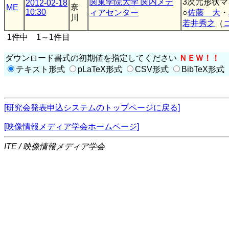
関東学院大学 関内メデ
3次元形状
2012-02-18
奈
ME
10:30
ィアセンター
○
佐藤 大
・
川
若井秀之
（
1件中 1～1件目
ダウンロード書式の初期値を指定してください
ＮＥＷ！！
テキスト形式
pLaTeX形式
CSV形式
BibTeX形式
[研究会発表申込システムのトップページに戻る]
[映像情報メディア学会ホームページ]
ITE / 映像情報メディア学会