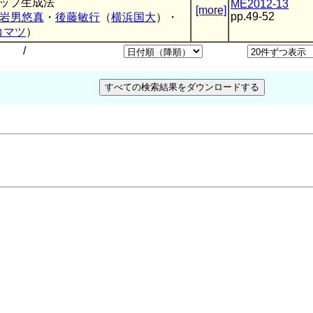
マップ生成法
ME2012-13
[more]
pp.49-52
岩男悠真
・
後藤敏行
（
横浜国大
）・
コマツ
）
/