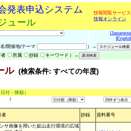
究会発表申込システム
技報閲覧サービス
技報オンライン
ケジュール
[Japanese
[Englis
名/開催地/テーマ
）→
著者
所属
抄録
キーワード
）→
ール
(検索条件: すべての年度)
（日付・降順）
/
著者
抄録
資料番号
センサ画像を用いた鉱山走行環境の広域