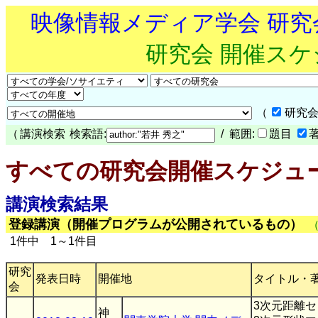
映像情報メディア学会 研
研究会 開催ス
（
研究会
（
講演検索
検索語:
/ 範囲:
題目
すべての研究会開催スケジュ
講演検索結果
登録講演（開催プログラムが公開されているもの）
1件中 1～1件目
研究
発表日時
開催地
タイトル・
会
3次元距離
神