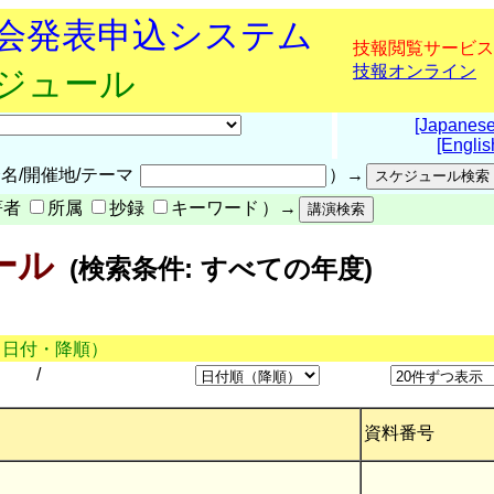
究会発表申込システム
技報閲覧サービス
技報オンライン
ケジュール
[Japanese
[Englis
名/開催地/テーマ
）→
著者
所属
抄録
キーワード
）→
ール
(検索条件: すべての年度)
（日付・降順）
/
資料番号