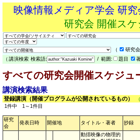
映像情報メディア学会 研
研究会 開催ス
（
研究会
（
講演検索
検索語:
/ 範囲:
題目
すべての研究会開催スケジュ
講演検索結果
登録講演（開催プログラムが公開されているもの）
1件中 1～1件目
研究
発表日時
開催地
タイトル・著者
抄録
会
動揺映像の物理的