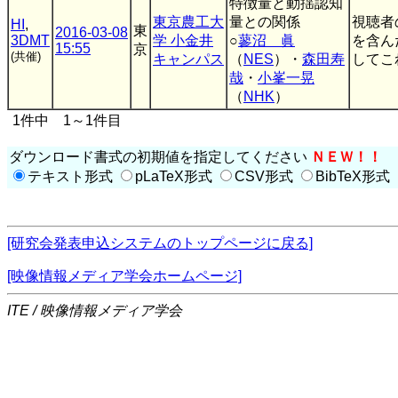
特徴量と動揺認知
東京農工大
量との関係
視聴者
HI
,
東
2016-03-08
3DMT
学 小金井
○
蓼沼 眞
を含ん
15:55
京
(共催)
キャンパス
（
NES
）・
森田寿
してこ
哉
・
小峯一晃
（
NHK
）
1件中 1～1件目
ダウンロード書式の初期値を指定してください
ＮＥＷ！！
テキスト形式
pLaTeX形式
CSV形式
BibTeX形式
[研究会発表申込システムのトップページに戻る]
[映像情報メディア学会ホームページ]
ITE / 映像情報メディア学会