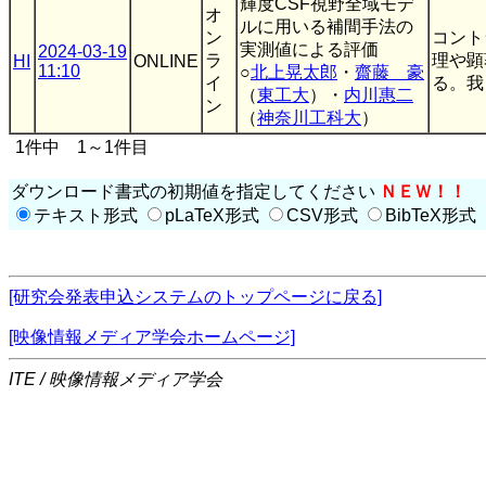
輝度CSF視野全域モデ
オ
ルに用いる補間手法の
ン
コント
実測値による評価
2024-03-19
ラ
理や顕
HI
ONLINE
11:10
○
北上晃太郎
・
齋藤 豪
イ
る。我
（
東工大
）・
内川惠二
ン
（
神奈川工科大
）
1件中 1～1件目
ダウンロード書式の初期値を指定してください
ＮＥＷ！！
テキスト形式
pLaTeX形式
CSV形式
BibTeX形式
[研究会発表申込システムのトップページに戻る]
[映像情報メディア学会ホームページ]
ITE / 映像情報メディア学会