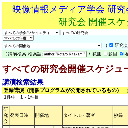
映像情報メディア学会 研
研究会 開催ス
（
研究会
（
講演検索
検索語:
/ 範囲:
題目
すべての研究会開催スケジュ
講演検索結果
登録講演（開催プログラムが公開されているもの）
1件中 1～1件目
研
究
発表日時
開催地
タイトル・著者
抄録
会